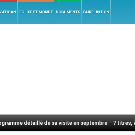
 VATICAN
EGLISE ET MONDE
DOCUMENTS
FAIRE UN DON
 sa visite en septembre – 7 titres, vendredi 7 août 202