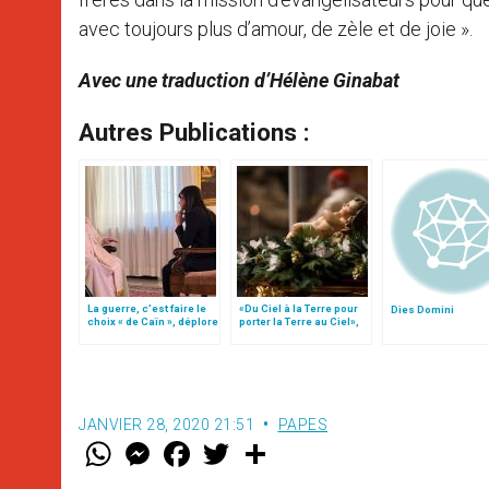
avec toujours plus d’amour, de zèle et de joie ».
Avec une traduction d’Hélène Ginabat
Autres Publications :
La guerre, c’est faire le
«Du Ciel à la Terre pour
Dies Domini
choix « de Caïn », déplore
porter la Terre au Ciel»,
le pape François
par Mgr Francesco Follo
JANVIER 28, 2020 21:51
PAPES
W
M
F
T
S
h
e
a
w
h
a
s
c
i
a