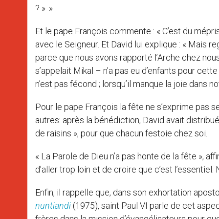
? ». »
Et le pape François commente : « C’est du mépris p
avec le Seigneur. Et David lui explique : « Mais reg
parce que nous avons rapporté l’Arche chez nous !
s’appelait Mikal – n’a pas eu d’enfants pour cette
n’est pas fécond ; lorsqu’il manque la joie dans not
Pour le pape François la fête ne s’exprime pas seu
autres: après la bénédiction, David avait distribu
de raisins », pour que chacun festoie chez soi.
« La Parole de Dieu n’a pas honte de la fête », affi
d’aller trop loin et de croire que c’est l’essentiel. N
Enfin, il rappelle que, dans son exhortation apos
nuntiandi
(1975), saint Paul VI parle de cet aspect
frères dans la mission d’évangélisateurs pour que