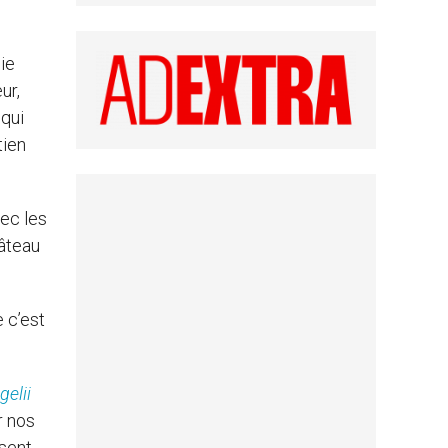
oie
ur,
 qui
tien
vec les
gâteau
e c’est
gelii
r nos
ssent