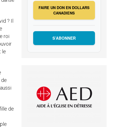
FAIRE UN DON EN DOLLARS
CANADIENS
id ? Il
le
e roi
S’ABONNER
ouvoir
 le
e
e de
 aussi
ille de
uple