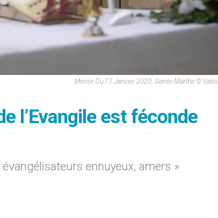
Messe Du 17 Janvier 2020, Sainte-Marthe © Vati
de l’Evangile est féconde
s évangélisateurs ennuyeux, amers »