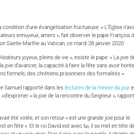
a condition d’une évangélisation fructueuse: « L’Église n’a
sateurs ennuyeux, amers », fait observer le pape François 
on Sainte-Marthe au Vatican, ce mardi 28 janvier 2020.
sateurs joyeux, pleins de vie », insiste le pape: « La joie d
 la joie d’avancer, la capacité à faire la fête sans avoir hont
s formels, des chrétiens prisonniers des formalités ».
de Samuel rapporté dans les
lectures de la messe du jour
et
te »d’exprimer « la joie de la rencontre du Seigneur », rappor
avait été volée, et son retour « est une grande joie pour le
est en fête ». Et le roi David est avec lui, il se met en tête d
reau et un veau gras. Puis il crie avec le peuple, il chante e