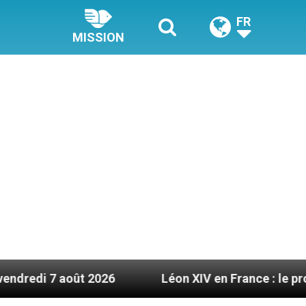
FR
MISSION
6
Léon XIV en France : le programme détaillé d