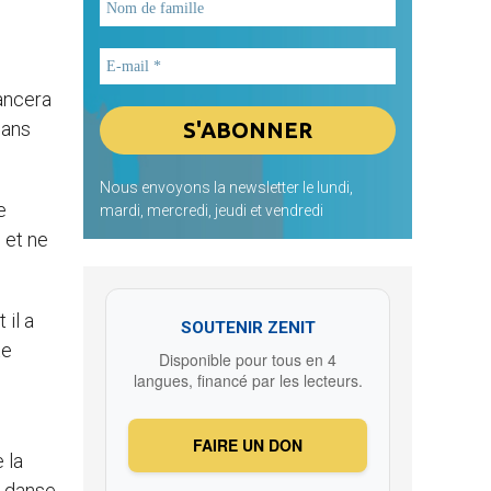
vancera
dans
Nous envoyons la newsletter le lundi,
e
mardi, mercredi, jeudi et vendredi
e et ne
 il a
SOUTENIR ZENIT
te
Disponible pour tous en 4
langues, financé par les lecteurs.
FAIRE UN DON
e la
t danse