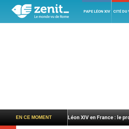
PAPE LÉON XIV
CITÉ DU
s
Léon XIV en France : le programme détaillé de
EN CE MOMENT