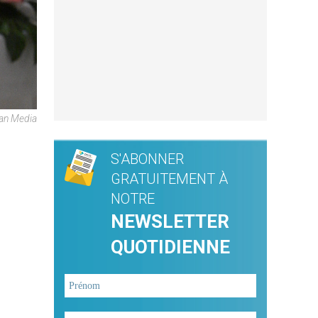
can Media
S'ABONNER
GRATUITEMENT À
NOTRE
NEWSLETTER
QUOTIDIENNE