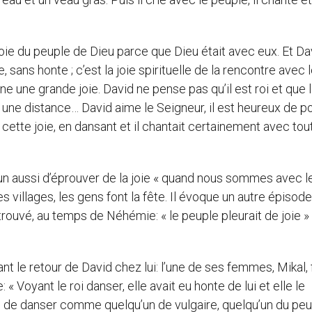
 joie du peuple de Dieu parce que Dieu était avec eux. Et Dav
, sans honte ; c’est la joie spirituelle de la rencontre avec 
e une grande joie. David ne pense pas qu’il est roi et que l
 une distance… David aime le Seigneur, il est heureux de p
 cette joie, en dansant et il chantait certainement avec tout
cun aussi d’éprouver de la joie « quand nous sommes avec l
es villages, les gens font la fête. Il évoque un autre épisod
 retrouvé, au temps de Néhémie: « le peuple pleurait de joie »
 le retour de David chez lui: l’une de ses femmes, Mikal, f
 « Voyant le roi danser, elle avait eu honte de lui et elle le
nte de danser comme quelqu’un de vulgaire, quelqu’un du pe