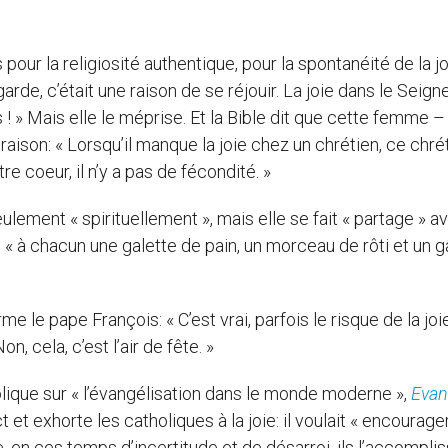
our la religiosité authentique, pour la spontanéité de la j
arde, c’était une raison de se réjouir. La joie dans le Seigne
 » Mais elle le méprise. Et la Bible dit que cette femme –
 raison: « Lorsqu’il manque la joie chez un chrétien, ce chré
re coeur, il n’y a pas de fécondité. »
lement « spirituellement », mais elle se fait « partage » a
é « à chacun une galette de pain, un morceau de rôti et un 
rme le pape François: « C’est vrai, parfois le risque de la joi
on, cela, c’est l’air de fête. »
tolique sur « l’évangélisation dans le monde moderne »,
Evan
 et exhorte les catholiques à la joie: il voulait « encourage
, en ces temps d’incertitude et de désarroi, ils l’accompli