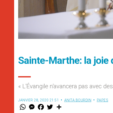
Sainte-Marthe: la joie 
« L’Évangile n’avancera pas avec de
JANVIER 28, 2020 21:51
ANITA BOURDIN
PAPES
W
M
F
T
S
h
e
a
w
h
a
s
c
i
a