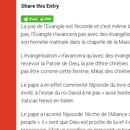
t
s
e
t
r
Share this Entry
s
e
b
t
e
A
n
o
e
p
g
o
r
p
e
k
La joie de l’Evangile est féconde et c’est même l
r
pas, l’Évangile n’avancera pas avec des évangéli
son homélie matinale dans la chapelle de la Mais
L’évangélisation « n’avancera qu’avec des évangéli
recevoir la Parole de Dieu, la joie d’être chrétien,
pas être comme cette femme, Mikal, des chrétien
Le pape a en effet commenté l’épisode du livre 
invité, à l’instar du roi David à ne pas « avoir hon
Vatican News en italien.
Le pape a raconté l’épisode: l’Arche de l’Alliance 
peuple »: il « sent que Dieu est proche de lui et il 
procession, il fait un sacrifice en immolant un tau