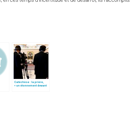
Catéchèse : la prière,
« un étonnement devant
le mystère de la vie »
(traduction complète)