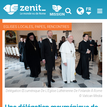
FR
MISSION
,
,
EGLISES LOCALES
PAPES
RENCONTRES
Délégation Œcuménique De L’Église Luthérienne De Finlande À Rome
© Vatican Media