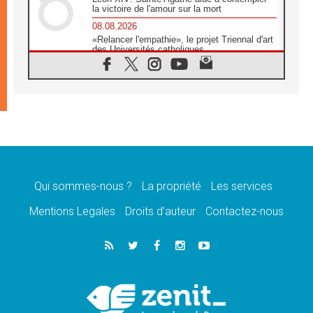
la victoire de l'amour sur la mort
08.08.2026
«Relancer l'empathie», le projet Triennal d'art
des Universités catholiques
08.08.2026
Signis 2026, donner la parole aux religieuses
catholiques
08.08.2026
Au Bangladesh, l'Église accompagne les
Dalits sur le chemin de la dignité
07.08.2026
Philippines: le vicariat apostolique de
Calapan devient un diocèse
Qui sommes-nous ?
La propriété
Les services
07.08.2026
Congo-Brazzaville: le 15 août, entre solennité
Mentions Legales
Droits d’auteur
Contactez-nous
de l'Assomption et mémoire nationale
07.08.2026
«La paix commence par l'empathie» estime
le cardinal Parolin
07.08.2026
En Colombie, «la paix ne s'achète pas avec
une signature»