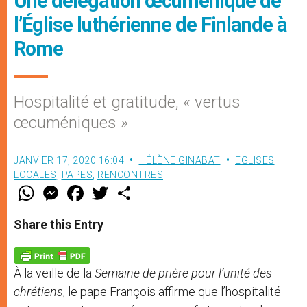
Une délégation œcuménique de
l’Église luthérienne de Finlande à
Rome
Hospitalité et gratitude, « vertus
œcuméniques »
JANVIER 17, 2020 16:04
HÉLÈNE GINABAT
EGLISES
LOCALES
,
PAPES
,
RENCONTRES
W
M
F
T
S
h
e
a
w
h
a
s
c
i
a
t
s
e
t
r
Share this Entry
s
e
b
t
e
A
n
o
e
p
g
o
r
p
e
k
À la veille de la
Semaine de prière pour l’unité des
r
chrétiens
, le pape François affirme que l’hospitalité