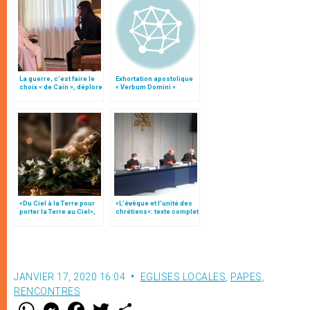
La guerre, c’est faire le
Exhortation apostolique
choix « de Caïn », déplore
« Verbum Domini »
le pape François
«Du Ciel à la Terre pour
«L’évêque et l’unité des
porter la Terre au Ciel»,
chrétiens»: texte complet
par Mgr Francesco Follo
du C.P. pour la promotion
de l’unité
JANVIER 17, 2020 16:04
EGLISES LOCALES
,
PAPES
,
RENCONTRES
W
M
F
T
S