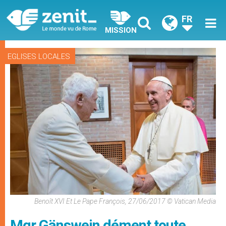
FR
MISSION
EGLISES LOCALES
Benoît XVI Et Le Pape François, 27/06/2017 © Vatican Media
Mgr Gänswein dément toute