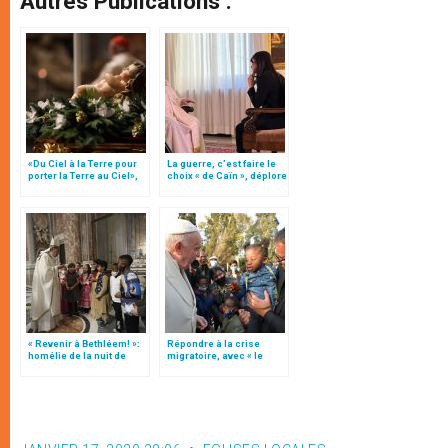
Autres Publications :
«Du Ciel à la Terre pour
La guerre, c’est faire le
porter la Terre au Ciel»,
choix « de Caïn », déplore
par Mgr Francesco Follo
le pape François
« Revenir à Bethléem! »:
Répondre à la crise
homélie de la nuit de
migratoire, avec « le
Noël (texte complet)
style de l’humanité »!
(texte complet)