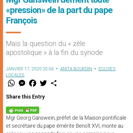
«pression» de la part du pape
François
Mais la question du « zèle
apostolique » à la fin du synode
JANVIER 17, 2020 20:06
ANITA BOURDIN
EGLISES
LOCALES
W
M
F
T
S
h
e
a
w
h
a
s
c
i
a
t
s
e
t
r
Share this Entry
s
e
b
t
e
A
n
o
e
p
g
o
r
p
e
k
Mgr Georg Gänswein, préfet de la Maison pontificale
r
et secrétaire du pape émérite Benoît XVI, monte au