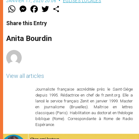
JANVIER 17, 2020 20:06
EGLISES LOCALES
W
M
F
T
S
h
e
a
w
h
a
s
c
i
a
t
s
e
t
r
Share this Entry
s
e
b
t
e
A
n
o
e
p
g
o
r
Anita Bourdin
p
e
k
r
View all articles
Journaliste française accréditée près le Saint-Siège
depuis 1995. Rédactrice en chef de fr.zenit.org. Elle a
lancé le service français Zenit en janvier 1999. Master
en journalisme (Bruxelles). Maîtrise en lettres
classiques (Paris). Habilitation au doctorat en théologie
biblique (Rome). Correspondante à Rome de Radio
Espérance.