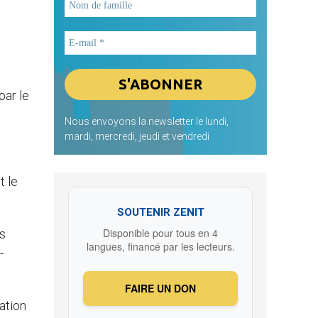
par le
Nous envoyons la newsletter le lundi,
mardi, mercredi, jeudi et vendredi
t le
SOUTENIR ZENIT
Disponible pour tous en 4
es
langues, financé par les lecteurs.
-
FAIRE UN DON
ation