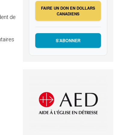
FAIRE UN DON EN DOLLARS
CANADIENS
dent de
taires
S’ABONNER