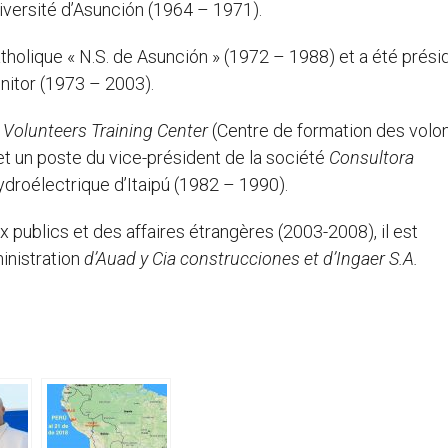
niversité d’Asunción (1964 – 1971).
atholique « N.S. de Asunción » (1972 – 1988) et a été prési
nitor (1973 – 2003).
Volunteers Training Center
(Centre de formation des volon
t un poste du vice-président de la société
Consultora
hydroélectrique d’Itaipú (1982 – 1990).
publics et des affaires étrangères (2003-2008), il est
inistration
d’Auad y Cia construcciones et d’Ingaer S.A.