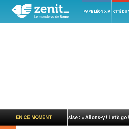
PAPE LÉON XIV
CITÉ DU
u pape à Assise : « Allons-y ! Let’s go ! »
Nicara
EN CE MOMENT