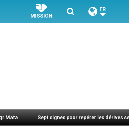
FR
MISSION
Sept signes pour repérer les dérives sectaires du coac