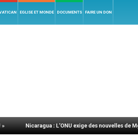
 VATICAN
EGLISE ET MONDE
DOCUMENTS
FAIRE UN DON
gua : L’ONU exige des nouvelles de Mgr Mata