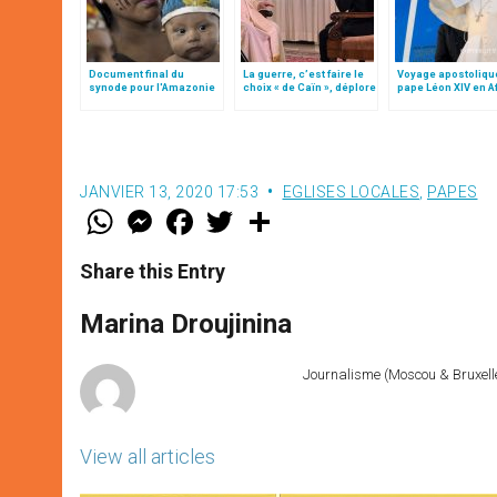
Document final du
La guerre, c’est faire le
Voyage apostoliqu
synode pour l'Amazonie
choix « de Caïn », déplore
pape Léon XIV en A
en français: traduction
le pape François
non officielle
JANVIER 13, 2020 17:53
EGLISES LOCALES
,
PAPES
W
M
F
T
S
h
e
a
w
h
a
s
c
i
a
t
s
e
t
r
Share this Entry
s
e
b
t
e
A
n
o
e
p
g
o
r
Marina Droujinina
p
e
k
r
Journalisme (Moscou & Bruxelles
View all articles