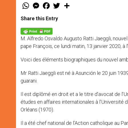
W
M
F
T
S
h
e
a
w
h
a
s
c
i
a
t
s
e
t
r
Share this Entry
s
e
b
t
e
A
n
o
e
p
g
o
r
p
e
k
M. Alfredo Osvaldo Augusto Ratti Jaeggli, nouvel
r
pape François, ce lundi matin, 13 janvier 2020, à 
Voici des éléments biographiques du nouvel ambas
Mr Ratti Jaeggli est né à Asunción le 20 juin 1939. I
guarani.
Il est diplômé en droit et a le titre d’avocat de l
études en affaires internationales à l’Université 
Orléans (1970).
Il a été chef national de l’Action catholique au 