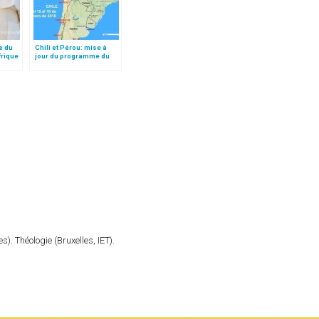
e du
Chili et Pérou: mise à
frique
jour du programme du
pape François (15-21
janvier 2018)
). Théologie (Bruxelles, IET).