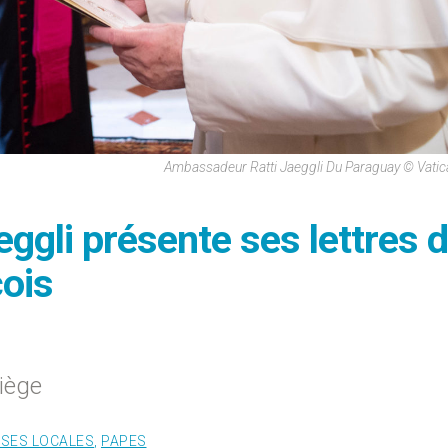
Ambassadeur Ratti Jaeggli Du Paraguay © Vati
eggli présente ses lettres 
ois
iège
ISES LOCALES
,
PAPES