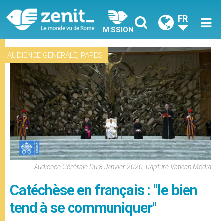
FR
MISSION
,
AUDIENCE GÉNÉRALE
PAPES
Audience Générale Du 8 Janvier 2020, Capture Vatican Media
Catéchèse en français : "le bien
tend à se communiquer"