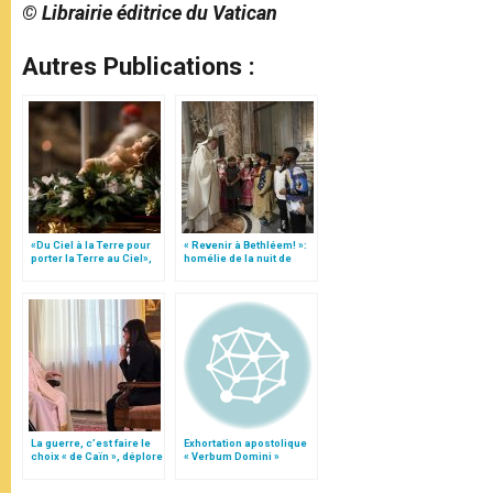
© Librairie éditrice du Vatican
Autres Publications :
«Du Ciel à la Terre pour
« Revenir à Bethléem! »:
porter la Terre au Ciel»,
homélie de la nuit de
par Mgr Francesco Follo
Noël (texte complet)
La guerre, c’est faire le
Exhortation apostolique
choix « de Caïn », déplore
« Verbum Domini »
le pape François