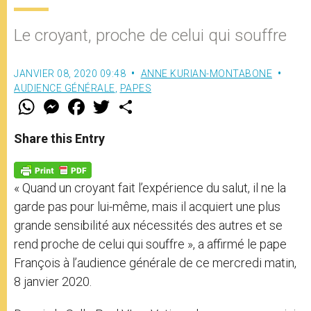
Le croyant, proche de celui qui souffre
JANVIER 08, 2020 09:48
ANNE KURIAN-MONTABONE
AUDIENCE GÉNÉRALE
,
PAPES
W
M
F
T
S
h
e
a
w
h
a
s
c
i
a
t
s
e
t
r
Share this Entry
s
e
b
t
e
A
n
o
e
p
g
o
r
p
e
k
« Quand un croyant fait l’expérience du salut, il ne la
r
garde pas pour lui-même, mais il acquiert une plus
grande sensibilité aux nécessités des autres et se
rend proche de celui qui souffre », a affirmé le pape
François à l’audience générale de ce mercredi matin,
8 janvier 2020.