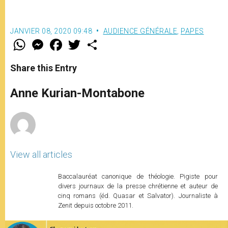
JANVIER 08, 2020 09:48
AUDIENCE GÉNÉRALE
,
PAPES
W
M
F
T
S
h
e
a
w
h
a
s
c
i
a
t
s
e
t
r
Share this Entry
s
e
b
t
e
A
n
o
e
p
g
o
r
Anne Kurian-Montabone
p
e
k
r
View all articles
Baccalauréat canonique de théologie. Pigiste pour
divers journaux de la presse chrétienne et auteur de
cinq romans (éd. Quasar et Salvator). Journaliste à
Zenit depuis octobre 2011.