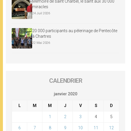
Mémoire de saint Charbel, le saint aux 30 000
miracles
24 Juil 2026
20 000 participants au pèlerinage de Pentecôte
à Chartres
22 Mai 2026
CALENDRIER
janvier 2020
L
M
M
J
V
S
D
1
2
3
4
5
6
7
8
9
10
11
12