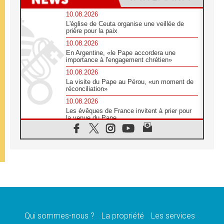
10.08.2026
L'église de Ceuta organise une veillée de
prière pour la paix
10.08.2026
En Argentine, «le Pape accordera une
importance à l'engagement chrétien»
10.08.2026
La visite du Pape au Pérou, «un moment de
réconciliation»
10.08.2026
Les évêques de France invitent à prier pour
la venue du Pape
10.08.2026
Création d'un réseau des médias catholiques
au Tchad
10.08.2026
Indonésie: un dollar pour la construction de
219 églises
09.08.2026
Angélus: Léon XIV exhorte à la foi en Dieu
dépouillée de tout orgueil
Qui sommes-nous ?
La propriété
Les services
09.08.2026