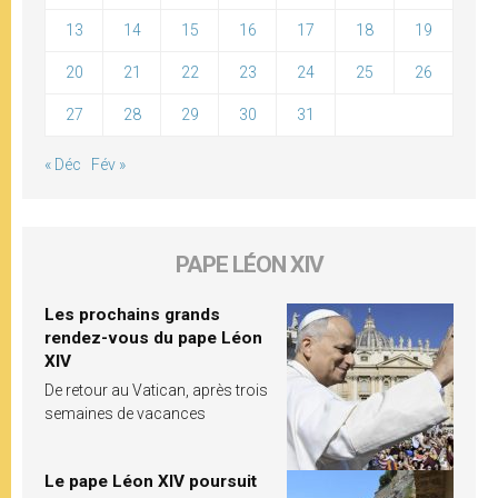
13
14
15
16
17
18
19
20
21
22
23
24
25
26
27
28
29
30
31
« Déc
Fév »
PAPE LÉON XIV
Les prochains grands
rendez-vous du pape Léon
XIV
De retour au Vatican, après trois
semaines de vacances
Le pape Léon XIV poursuit