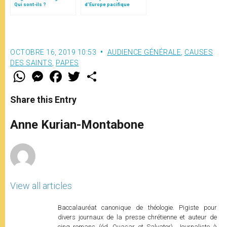
Qui sont-ils ?
d’Europe pacifique
sans… »: l’Ukraine, dans
la vision de Jean-Paul II
OCTOBRE 16, 2019 10:53
AUDIENCE GÉNÉRALE
,
CAUSES
DES SAINTS
,
PAPES
W
M
F
T
S
h
e
a
w
h
a
s
c
i
a
t
s
e
t
r
Share this Entry
s
e
b
t
e
A
n
o
e
p
g
o
r
Anne Kurian-Montabone
p
e
k
r
View all articles
Baccalauréat canonique de théologie. Pigiste pour
divers journaux de la presse chrétienne et auteur de
cinq romans (éd. Quasar et Salvator). Journaliste à