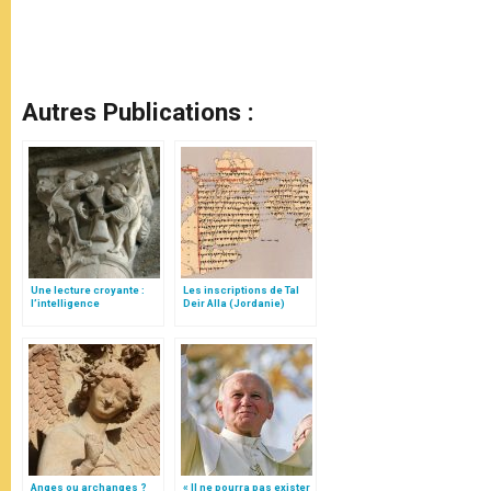
Autres Publications :
Une lecture croyante :
Les inscriptions de Tal
l’intelligence
Deir Alla (Jordanie)
typologique des deux
Testaments
Anges ou archanges ?
« Il ne pourra pas exister