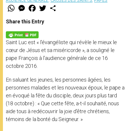
AUDIENCE GÉNÉRALE
,
CAUSES DES SAINTS
,
PAPES
W
M
F
T
S
h
e
a
w
h
a
s
c
i
a
t
s
e
t
r
Share this Entry
s
e
b
t
e
A
n
o
e
p
g
o
r
p
e
k
Saint Luc est « l’évangéliste qui révèle le mieux le
r
cœur de Jésus et sa miséricorde », a souligné le
pape François à l’audience générale de ce 16
octobre 2016.
En saluant les jeunes, les personnes âgées, les
personnes malades et les nouveaux époux, le pape a
en évoqué la fête du disciple, deux jours plus tard
(18 octobre) : « Que cette fête, a-t-il souhaité, nous
aide tous à redécouvrir la joie d’être chrétiens,
témoins de la bonté du Seigneur. »