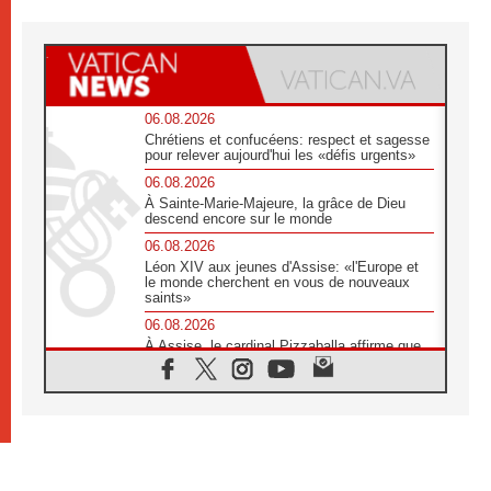
06.08.2026
Chrétiens et confucéens: respect et sagesse
pour relever aujourd'hui les «défis urgents»
06.08.2026
À Sainte-Marie-Majeure, la grâce de Dieu
descend encore sur le monde
06.08.2026
Léon XIV aux jeunes d'Assise: «l'Europe et
le monde cherchent en vous de nouveaux
saints»
06.08.2026
À Assise, le cardinal Pizzaballa affirme que
«les chrétiens veulent la paix»
06.08.2026
Au Mexique, le cardinal Parolin invite à être
aux côtés des marginalisées
06.08.2026
À Assise, le Pape invite les jeunes à
«construire la civilisation de l'amour»