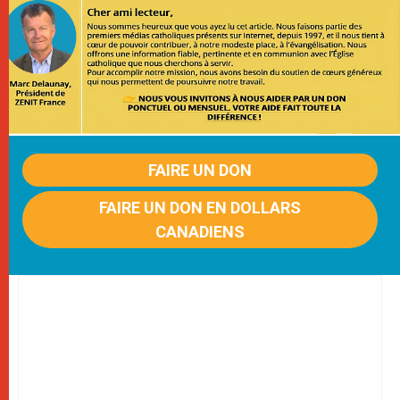
FAIRE UN DON
FAIRE UN DON EN DOLLARS
CANADIENS