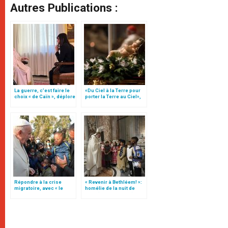
Autres Publications :
La guerre, c’est faire le
«Du Ciel à la Terre pour
choix « de Caïn », déplore
porter la Terre au Ciel»,
le pape François
par Mgr Francesco Follo
Répondre à la crise
« Revenir à Bethléem! »:
migratoire, avec « le
homélie de la nuit de
style de l’humanité »!
Noël (texte complet)
(texte complet)