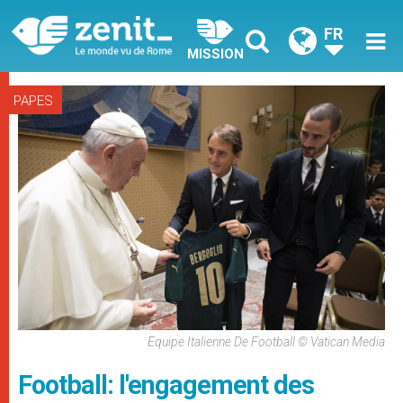
FR
MISSION
PAPES
Equipe Italienne De Football © Vatican Media
Football: l'engagement des