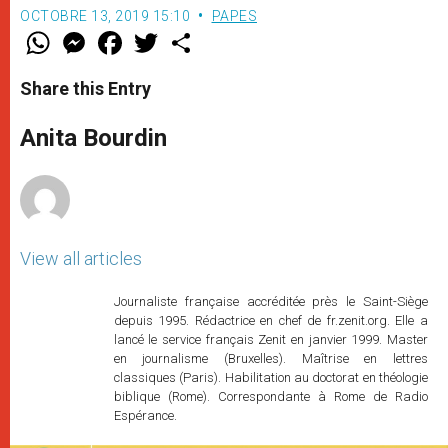
OCTOBRE 13, 2019 15:10
PAPES
W
M
F
T
S
h
e
a
w
h
a
s
c
i
a
t
s
e
t
r
Share this Entry
s
e
b
t
e
A
n
o
e
p
g
o
r
Anita Bourdin
p
e
k
r
View all articles
Journaliste française accréditée près le Saint-Siège
depuis 1995. Rédactrice en chef de fr.zenit.org. Elle a
lancé le service français Zenit en janvier 1999. Master
en journalisme (Bruxelles). Maîtrise en lettres
classiques (Paris). Habilitation au doctorat en théologie
biblique (Rome). Correspondante à Rome de Radio
Espérance.