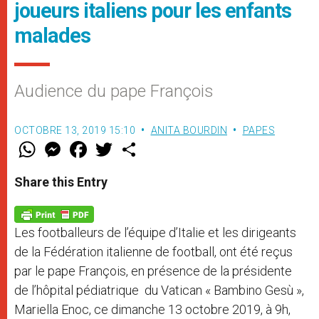
joueurs italiens pour les enfants
malades
Audience du pape François
OCTOBRE 13, 2019 15:10
ANITA BOURDIN
PAPES
W
M
F
T
S
h
e
a
w
h
a
s
c
i
a
t
s
e
t
r
Share this Entry
s
e
b
t
e
A
n
o
e
p
g
o
r
p
e
k
Les footballeurs de l’équipe d’Italie et les dirigeants
r
de la Fédération italienne de football, ont été reçus
par le pape François, en présence de la présidente
de l’hôpital pédiatrique du Vatican « Bambino Gesù »,
Mariella Enoc, ce dimanche 13 octobre 2019, à 9h,