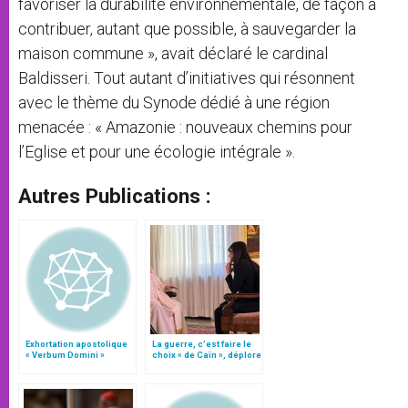
favoriser la durabilité environnementale, de façon à
contribuer, autant que possible, à sauvegarder la
maison commune », avait déclaré le cardinal
Baldisseri. Tout autant d’initiatives qui résonnent
avec le thème du Synode dédié à une région
menacée : « Amazonie : nouveaux chemins pour
l’Eglise et pour une écologie intégrale ».
Autres Publications :
Exhortation apostolique
La guerre, c’est faire le
« Verbum Domini »
choix « de Caïn », déplore
le pape François