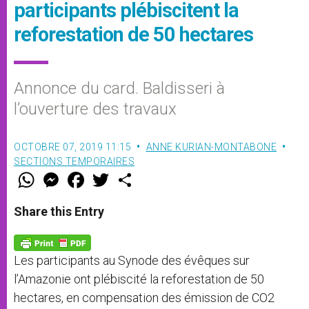
participants plébiscitent la
reforestation de 50 hectares
Annonce du card. Baldisseri à
l’ouverture des travaux
OCTOBRE 07, 2019 11:15
ANNE KURIAN-MONTABONE
SECTIONS TEMPORAIRES
W
M
F
T
S
h
e
a
w
h
a
s
c
i
a
t
s
e
t
r
Share this Entry
s
e
b
t
e
A
n
o
e
p
g
o
r
p
e
k
Les participants au Synode des évêques sur
r
l’Amazonie ont plébiscité la reforestation de 50
hectares, en compensation des émission de CO2