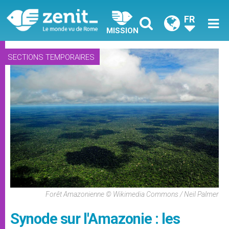
FR
MISSION
SECTIONS TEMPORAIRES
Forêt Amazonienne © Wikimedia Commons / Neil Palmer
Synode sur l'Amazonie : les