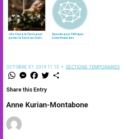
«Du Ciel à la Terre pour
Synode pour l'Afrique :
porter la Terre au Ciel»,
Liste finale des
par Mgr Francesco Follo
propositions
OCTOBRE 07, 2019 11:15
SECTIONS TEMPORAIRES
W
M
F
T
S
h
e
a
w
h
a
s
c
i
a
t
s
e
t
r
Share this Entry
s
e
b
t
e
A
n
o
e
p
g
o
r
Anne Kurian-Montabone
p
e
k
r