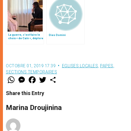
La guerre, c’est faire le
Dies Domini
choix « de Caïn », déplore
le pape François
OCTOBRE 01, 2019 17:39
EGLISES LOCALES
,
PAPES
,
SECTIONS TEMPORAIRES
W
M
F
T
S
h
e
a
w
h
a
s
c
i
a
t
s
e
t
r
Share this Entry
s
e
b
t
e
A
n
o
e
p
g
o
r
Marina Droujinina
p
e
k
r