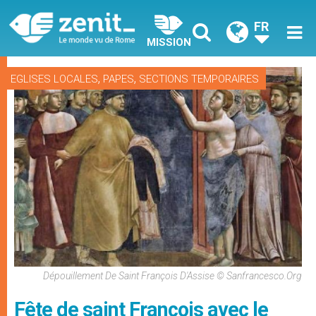
FR
MISSION
,
,
EGLISES LOCALES
PAPES
SECTIONS TEMPORAIRES
Dépouillement De Saint François D'Assise © Sanfrancesco.org
Fête de saint François avec le