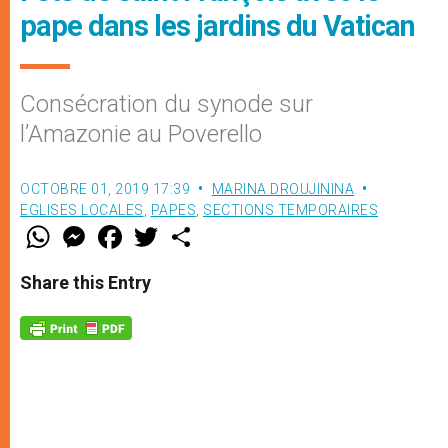
pape dans les jardins du Vatican
Consécration du synode sur
l’Amazonie au Poverello
OCTOBRE 01, 2019 17:39
MARINA DROUJININA
EGLISES LOCALES
,
PAPES
,
SECTIONS TEMPORAIRES
W
M
F
T
S
h
e
a
w
h
a
s
c
i
a
t
s
e
t
r
Share this Entry
s
e
b
t
e
A
n
o
e
p
g
o
r
p
e
k
r