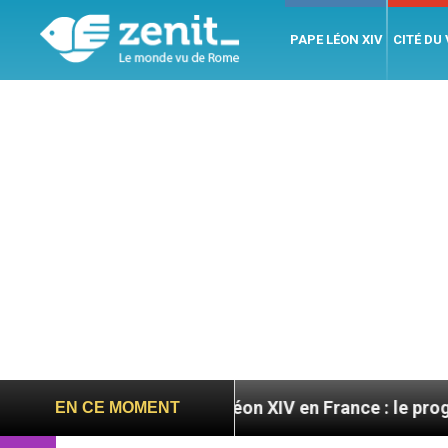
PAPE LÉON XIV
CITÉ DU
res
Léon XIV en France : le programme détaillé 
EN CE MOMENT