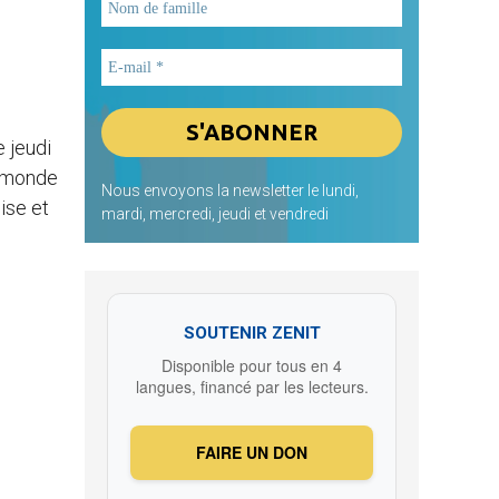
 jeudi
u monde
Nous envoyons la newsletter le lundi,
ise et
mardi, mercredi, jeudi et vendredi
SOUTENIR ZENIT
Disponible pour tous en 4
langues, financé par les lecteurs.
FAIRE UN DON