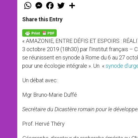
W
M
F
T
S
h
e
a
w
h
a
s
c
i
a
t
s
e
t
r
Share this Entry
s
e
b
t
e
A
n
o
e
p
g
o
r
p
e
k
« AMAZONIE, ENTRE DÉFIS ET ESPOIRS : RÉALITÉS
r
3 octobre 2019 (18h30) par l’Institut français 
se réunissent en synode à Rome du 6 au 27 octob
pour une écologie intégrale ». Un «
synode d’urg
Un débat avec:
Mgr Bruno-Marie Duffé
Secrétaire du Dicastère romain pour le développ
Prof. Hervé Théry