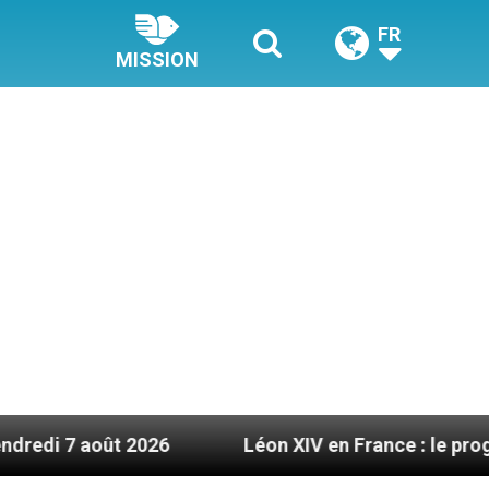
FR
MISSION
026
Léon XIV en France : le programme détaillé