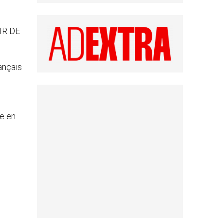
IR DE
ançais
ée en