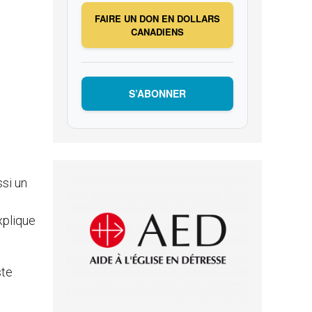
FAIRE UN DON EN DOLLARS
CANADIENS
S’ABONNER
ssi un
explique
ste