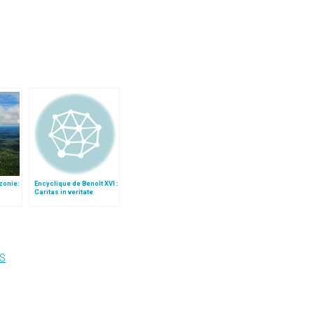
zonie:
Encyclique de Benoît XVI :
Caritas in veritate
e
S