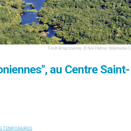
Forêt Amazonienne, © Neil Palmer, Wikimedia
niennes", au Centre Saint-
S TEMPORAIRES