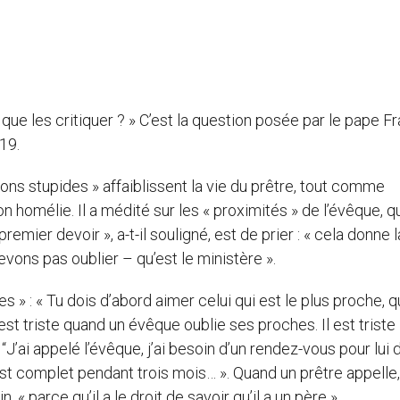
que les critiquer ? » C’est la question posée par le pape F
19.
ns stupides » affaiblissent la vie du prêtre, tout comme
on homélie. Il a médité sur les « proximités » de l’évêque, q
mier devoir », a-t-il souligné, est de prier : « cela donne l
ons pas oublier – qu’est le ministère ».
» : « Tu dois d’abord aimer celui qui est le plus proche, q
C’est triste quand un évêque oublie ses proches. Il est triste
“J’ai appelé l’évêque, j’ai besoin d’un rendez-vous pour lui 
est complet pendant trois mois… ». Quand un prêtre appelle,
« parce qu’il a le droit de savoir qu’il a un père ».