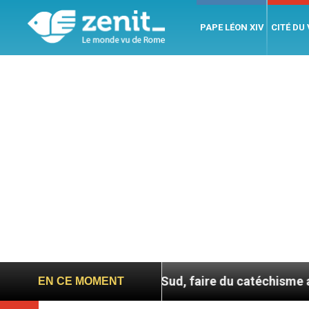
PAPE LÉON XIV
CITÉ DU
n Corée du Sud, faire du catéchisme autrement
EN CE MOMENT