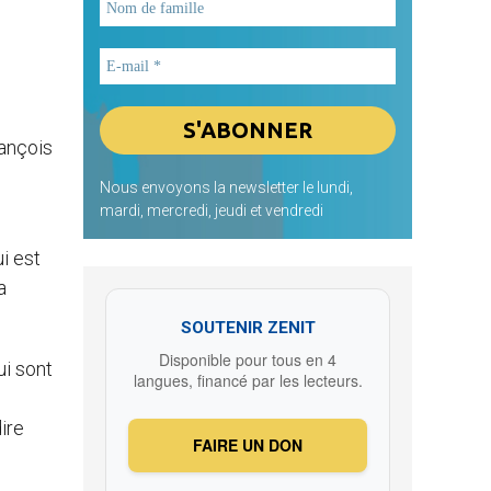
rançois
Nous envoyons la newsletter le lundi,
mardi, mercredi, jeudi et vendredi
ui est
a
SOUTENIR ZENIT
Disponible pour tous en 4
ui sont
langues, financé par les lecteurs.
dire
FAIRE UN DON