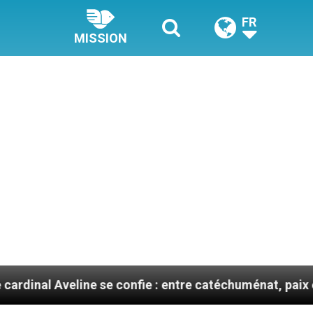
FR
MISSION
 se confie : entre catéchuménat, paix et défis migratoi