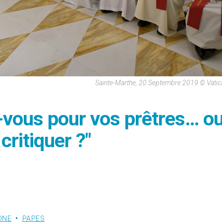
Sainte-Marthe, 20 Septembre 2019 © Vati
z-vous pour vos prêtres… o
critiquer ?"
ONE
PAPES