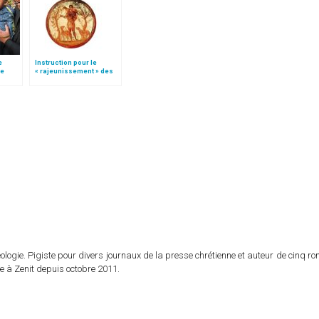
e
Instruction pour le
le
« rajeunissement » des
 »!
paroisses (texte
intégral)
logie. Pigiste pour divers journaux de la presse chrétienne et auteur de cinq r
e à Zenit depuis octobre 2011.