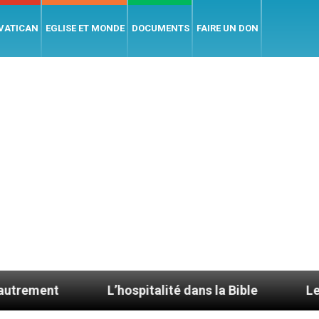
 VATICAN
EGLISE ET MONDE
DOCUMENTS
FAIRE UN DON
L’hospitalité dans la Bible
Le cardinal Aveline