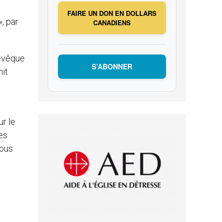
FAIRE UN DON EN DOLLARS
», par
CANADIENS
 évêque
S’ABONNER
nit
ur le
les
nous