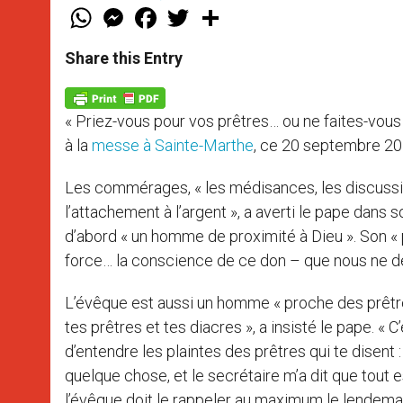
W
M
F
T
S
h
e
a
w
h
a
s
c
i
a
t
s
e
t
r
Share this Entry
s
e
b
t
e
A
n
o
e
p
g
o
r
p
e
k
« Priez-vous pour vos prêtres… ou ne faites-vous 
r
à la
messe à Sainte-Marthe
, ce 20 septembre 20
Les commérages, « les médisances, les discussio
l’attachement à l’argent », a averti le pape dans s
d’abord « un homme de proximité à Dieu ». Son « pre
force… la conscience de ce don – que nous ne dev
L’évêque est aussi un homme « proche des prêtres 
tes prêtres et tes diacres », a insisté le pape. « 
d’entendre les plaintes des prêtres qui te disent : 
quelque chose, et le secrétaire m’a dit que tout 
l’évêque doit le rappeler au maximum le lendemain, 