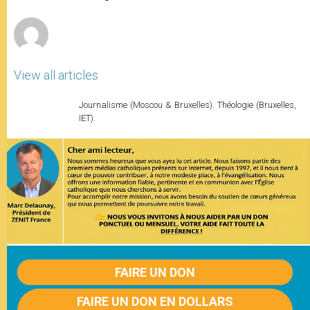
r
View all articles
Journalisme (Moscou & Bruxelles). Théologie (Bruxelles,
IET).
FAIRE UN DON
FAIRE UN DON EN DOLLARS