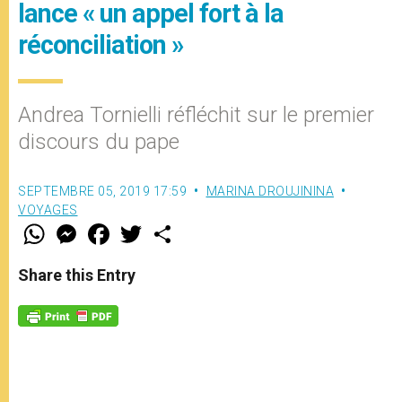
lance « un appel fort à la
réconciliation »
Andrea Tornielli réfléchit sur le premier
discours du pape
SEPTEMBRE 05, 2019 17:59
MARINA DROUJININA
VOYAGES
W
M
F
T
S
h
e
a
w
h
a
s
c
i
a
t
s
e
t
r
Share this Entry
s
e
b
t
e
A
n
o
e
p
g
o
r
p
e
k
r