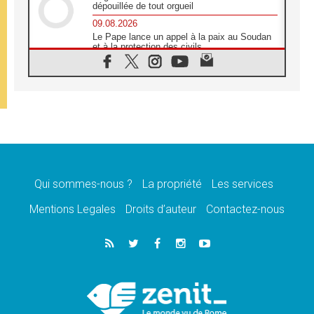
dépouillée de tout orgueil
09.08.2026
Le Pape lance un appel à la paix au Soudan
et à la protection des civils
09.08.2026
Déclaration d'Addis-Abeba du SCEAM sur
l'Éducation Catholique en Afrique
08.08.2026
En Cisjordanie, les chrétiens se sentent
seuls face à la violence des colons
08.08.2026
Léon XIV au sanctuaire de Notre Dame du
Bon Conseil à Genazzano en septembre
Qui sommes-nous ?
La propriété
Les services
08.08.2026
Léon XIV: Sainte Agathe aide à contempler
Mentions Legales
Droits d’auteur
Contactez-nous
la victoire de l'amour sur la mort
08.08.2026
«Relancer l'empathie», le projet Triennal d'art
des Universités catholiques
08.08.2026
Signis 2026, donner la parole aux religieuses
catholiques