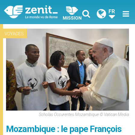
FR
MISSION
VOYAGES
Scholas Occurentes Mozambique © Vatican Media
Mozambique : le pape François