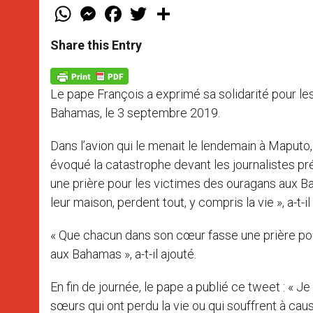
W
M
F
T
S
h
e
a
w
h
a
s
c
i
a
t
s
e
t
r
Share this Entry
s
e
b
t
e
A
n
o
e
p
g
o
r
p
e
k
Le pape François a exprimé sa solidarité pour les
r
Bahamas, le 3 septembre 2019.
Dans l’avion qui le menait le lendemain à Maput
évoqué la catastrophe devant les journalistes pré
une prière pour les victimes des ouragans aux Bah
leur maison, perdent tout, y compris la vie », a-t-il
« Que chacun dans son cœur fasse une prière pou
aux Bahamas », a-t-il ajouté.
En fin de journée, le pape a publié ce tweet : « Je
sœurs qui ont perdu la vie ou qui souffrent à ca