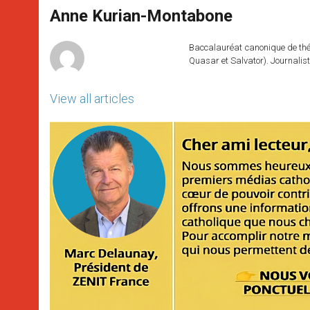
A
n
o
e
p
g
o
r
Anne Kurian-Montabone
p
e
k
r
Baccalauréat canonique de théo
Quasar et Salvator). Journalist
View all articles