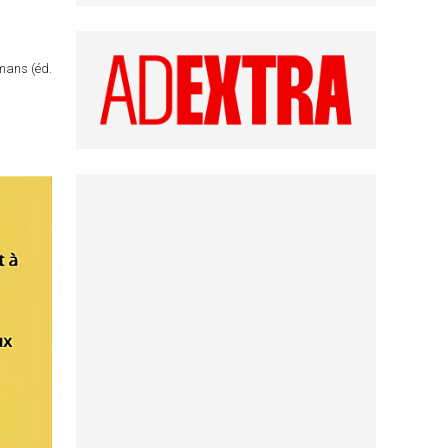
omans (éd.