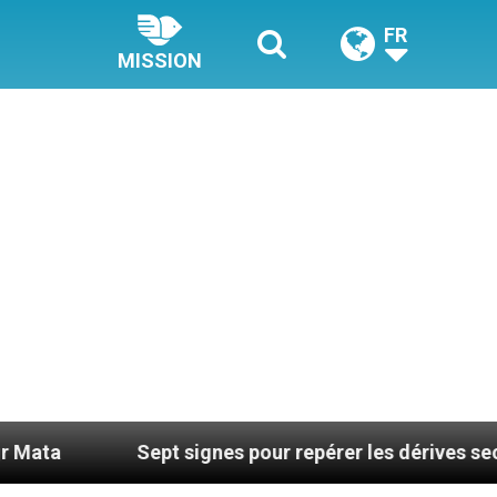
FR
MISSION
Sept signes pour repérer les dérives sectaires du coac