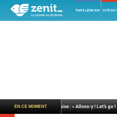
PAPE LÉON XIV
CITÉ DU
u pape à Assise : « Allons-y ! Let’s go ! »
Nicar
EN CE MOMENT