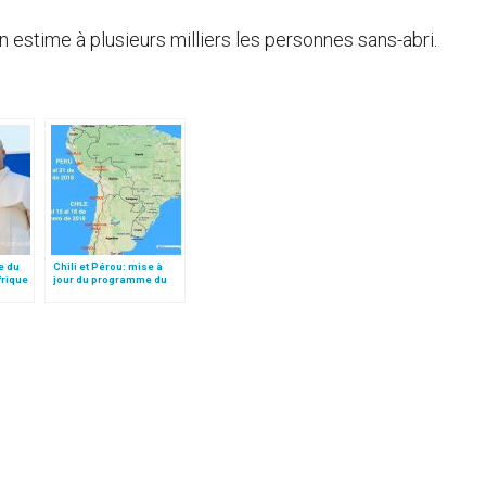
on estime à plusieurs milliers les personnes sans-abri.
e du
Chili et Pérou: mise à
frique
jour du programme du
pape François (15-21
janvier 2018)