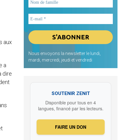
s aux
Nous envoyons la newsletter le lundi,
mardi, mercredi, jeudi et vendredi
e a
à dire
rdent
SOUTENIR ZENIT
Disponible pour tous en 4
ans
langues, financé par les lecteurs.
FAIRE UN DON
et