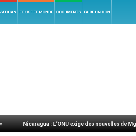
 VATICAN
EGLISE ET MONDE
DOCUMENTS
FAIRE UN DON
agua : L’ONU exige des nouvelles de Mgr Mata