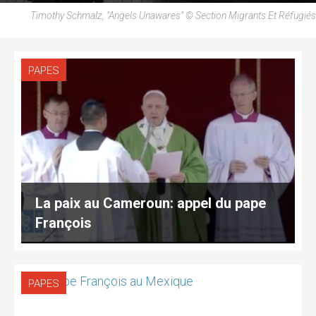
Timothy Schmalz, "Angels Unawares" © Section Migrants Et Réfugiés
PAPES
La paix au Cameroun: appel du pape
François
PAPES