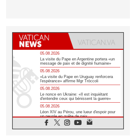
05.08.2026
La visite du Pape en Argentine portera «un
message de paix et de dignité humaine»
05.08.2026
«La visite du Pape en Uruguay renforcera
l'espérance» affirme Mgr Tróccoli
05.08.2026
Le nonce en Ukraine: «Il est inquiétant
d'entendre ceux qui bénissent la guerre»
05.08.2026
Léon XIV au Pérou, une lueur d'espoir pour
un peuple en quête de paix
05.08.2026
SCEAM: L'Église en Afrique vers
l'Assemblée ecclésiale de 2028 depuis