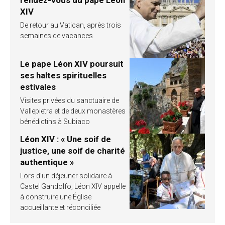
rendez-vous du pape Léon
XIV
De retour au Vatican, après trois
semaines de vacances
Le pape Léon XIV poursuit
ses haltes spirituelles
estivales
Visites privées du sanctuaire de
Vallepietra et de deux monastères
bénédictins à Subiaco
Léon XIV : « Une soif de
justice, une soif de charité
authentique »
Lors d’un déjeuner solidaire à
Castel Gandolfo, Léon XIV appelle
à construire une Église
accueillante et réconciliée