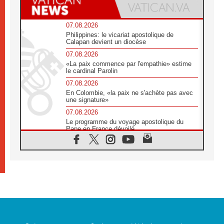
07.08.2026
Philippines: le vicariat apostolique de
Calapan devient un diocèse
07.08.2026
«La paix commence par l'empathie» estime
le cardinal Parolin
07.08.2026
En Colombie, «la paix ne s'achète pas avec
une signature»
07.08.2026
Le programme du voyage apostolique du
Pape en France dévoilé
07.08.2026
1ère Conférence continentale sur l'éducation
catholique en Afrique
07.08.2026
Un logo symbolique pour la venue du Pape
en France
07.08.2026
Cardinal Rossi: «La venue du Pape Léon en
Argentine est un hommage à François»