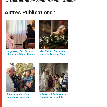
© Traduction de Zenit, Hélène Ginabat
Autres Publications :
La guerre, c’est faire le
«Du Ciel à la Terre pour
choix « de Caïn », déplore
porter la Terre au Ciel»,
le pape François
par Mgr Francesco Follo
Répondre à la crise
« Revenir à Bethléem! »:
migratoire, avec « le
homélie de la nuit de
style de l’humanité »!
Noël (texte complet)
(texte complet)