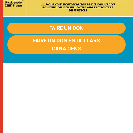
FAIRE UN DON
FAIRE UN DON EN DOLLARS
CANADIENS