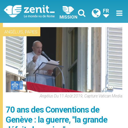
FR
MISSION
,
ANGÉLUS
PAPES
Angélus Du 11 Août 2019, Capture Vatican Media
70 ans des Conventions de
Genève : la guerre, "la grande