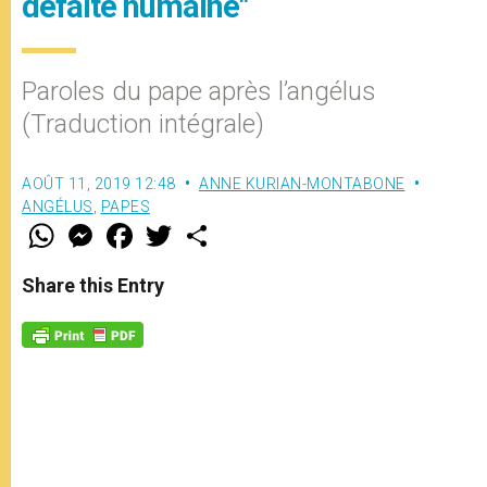
défaite humaine"
Paroles du pape après l’angélus
(Traduction intégrale)
AOÛT 11, 2019 12:48
ANNE KURIAN-MONTABONE
ANGÉLUS
,
PAPES
W
M
F
T
S
h
e
a
w
h
a
s
c
i
a
t
s
e
t
r
Share this Entry
s
e
b
t
e
A
n
o
e
p
g
o
r
p
e
k
r