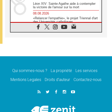
Léon XIV: Sainte Agathe aide à contempler
la victoire de l'amour sur la mort
08.08.2026
«Relancer l'empathie», le projet Triennal d'art
des Universités catholiques
08.08.2026
Signis 2026, donner la parole aux religieuses
catholiques
08.08.2026
Au Bangladesh, l'Église accompagne les
Dalits sur le chemin de la dignité
07.08.2026
Philippines: le vicariat apostolique de
Calapan devient un diocèse
Qui sommes-nous ?
La propriété
Les services
07.08.2026
Congo-Brazzaville: le 15 août, entre solennité
Mentions Legales
Droits d’auteur
Contactez-nous
de l'Assomption et mémoire nationale
07.08.2026
«La paix commence par l'empathie» estime
le cardinal Parolin
07.08.2026
En Colombie, «la paix ne s'achète pas avec
une signature»