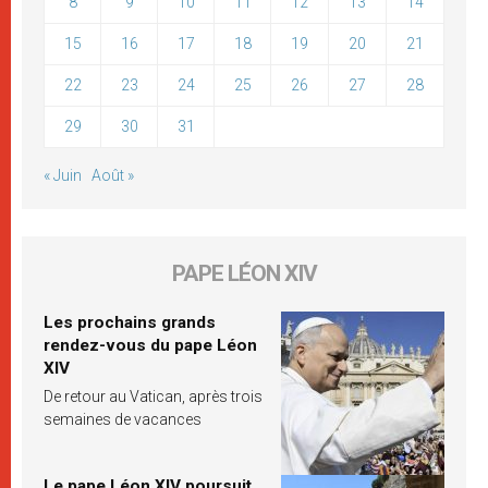
8
9
10
11
12
13
14
15
16
17
18
19
20
21
22
23
24
25
26
27
28
29
30
31
« Juin
Août »
PAPE LÉON XIV
Les prochains grands
rendez-vous du pape Léon
XIV
De retour au Vatican, après trois
semaines de vacances
Le pape Léon XIV poursuit