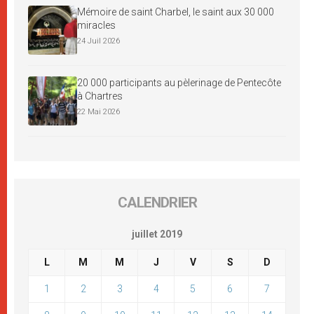
Mémoire de saint Charbel, le saint aux 30 000
miracles
24 Juil 2026
20 000 participants au pèlerinage de Pentecôte
à Chartres
22 Mai 2026
CALENDRIER
juillet 2019
L
M
M
J
V
S
D
1
2
3
4
5
6
7