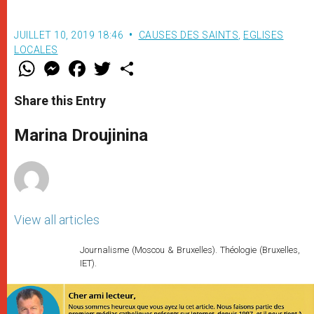
JUILLET 10, 2019 18:46
CAUSES DES SAINTS
,
EGLISES
LOCALES
W
M
F
T
S
h
e
a
w
h
a
s
c
i
a
t
s
e
t
r
Share this Entry
s
e
b
t
e
A
n
o
e
p
g
o
r
Marina Droujinina
p
e
k
r
View all articles
Journalisme (Moscou & Bruxelles). Théologie (Bruxelles,
IET).