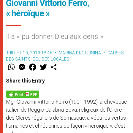
Giovanni Vittorio Ferro,
« héroïque »
Il a « pu donner Dieu aux gens »
JUILLET 10, 2019 18:46
MARINA DROUJININA
CAUSES
DES SAINTS
,
EGLISES LOCALES
W
M
F
T
S
h
e
a
w
h
a
s
c
i
a
t
s
e
t
r
Share this Entry
s
e
b
t
e
A
n
o
e
p
g
o
r
p
e
k
Mgr Giovanni Vittorio Ferro (1901-1992), archevêque
r
italien de Reggio Calabria-Bova, religieux de l’Ordre
des Clercs réguliers de Somasque, a vécu les vertus
humaines et chrétiennes de façon « héroïque », c’est-