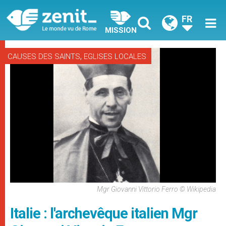
FR
MISSION
,
CAUSES DES SAINTS
EGLISES LOCALES
Mgr Giovanni Vittorio Ferro © Wikipedia
Italie : l'archevêque italien Mgr