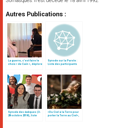
Somasques. Il est décédé le 18 avril 1992.
Autres Publications :
La guerre, c’est faire le
Synode sur la Parole :
choix « de Caïn », déplore
Liste des participants
le pape François
Synode des évêques (3-
«Du Ciel à la Terre pour
28 octobre 2018), liste
porter la Terre au Ciel»,
des participants
par Mgr Francesco Follo