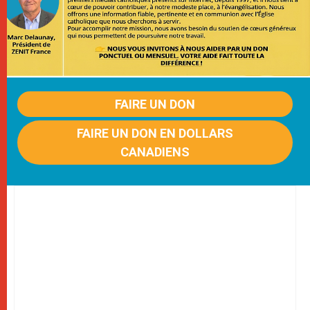
FAIRE UN DON
FAIRE UN DON EN DOLLARS
CANADIENS