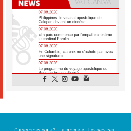
07.08.2026
Philippines: le vicariat apostolique de
Calapan devient un diocèse
07.08.2026
«La paix commence par l'empathie» estime
le cardinal Parolin
07.08.2026
En Colombie, «la paix ne s'achète pas avec
une signature»
07.08.2026
Le programme du voyage apostolique du
Pape en France dévoilé
07.08.2026
1ère Conférence continentale sur l'éducation
catholique en Afrique
07.08.2026
Un logo symbolique pour la venue du Pape
en France
07.08.2026
Cardinal Rossi: «La venue du Pape Léon en
Argentine est un hommage à François»
Qui sommes-nous ?
La propriété
Les services
07.08.2026