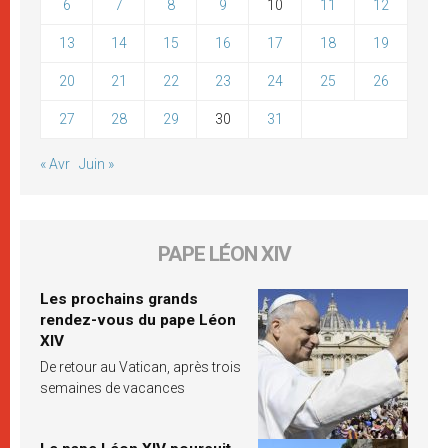
6
7
8
9
10
11
12
13
14
15
16
17
18
19
20
21
22
23
24
25
26
27
28
29
30
31
« Avr
Juin »
PAPE LÉON XIV
Les prochains grands
rendez-vous du pape Léon
XIV
De retour au Vatican, après trois
semaines de vacances