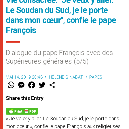
Le Soudan du Sud, je le porte
dans mon cœur", confie le pape
François
Dialogue du pape François avec des
Supérieures générales (5/5)
MAI 14, 2019 20:48
HÉLÈNE GINABAT
PAPES
W
M
F
T
S
h
e
a
w
h
a
s
c
i
a
t
s
e
t
r
Share this Entry
s
e
b
t
e
A
n
o
e
p
g
o
r
p
e
k
« Je veux y aller. Le Soudan du Sud, je le porte dans
r
mon cœur », confie le pape François aux religieuses