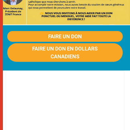
FAIRE UN DON
FAIRE UN DON EN DOLLARS
CANADIENS