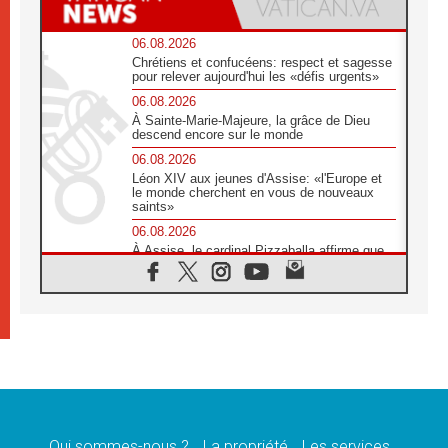
06.08.2026
Chrétiens et confucéens: respect et sagesse
pour relever aujourd'hui les «défis urgents»
06.08.2026
À Sainte-Marie-Majeure, la grâce de Dieu
descend encore sur le monde
06.08.2026
Léon XIV aux jeunes d'Assise: «l'Europe et
le monde cherchent en vous de nouveaux
saints»
06.08.2026
À Assise, le cardinal Pizzaballa affirme que
«les chrétiens veulent la paix»
06.08.2026
Au Mexique, le cardinal Parolin invite à être
aux côtés des marginalisées
06.08.2026
À Assise, le Pape invite les jeunes à
«construire la civilisation de l'amour»
05.08.2026
La visite du Pape en Argentine portera «un
message de paix et de dignité humaine»
Qui sommes-nous ?
La propriété
Les services