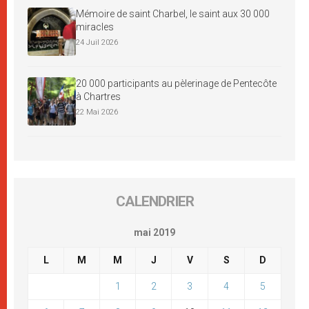
Mémoire de saint Charbel, le saint aux 30 000
miracles
24 Juil 2026
20 000 participants au pèlerinage de Pentecôte
à Chartres
22 Mai 2026
CALENDRIER
mai 2019
L
M
M
J
V
S
D
1
2
3
4
5