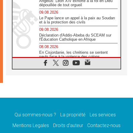
Angélus: Léon XIV exhorte à la foi en Dieu
dépouillée de tout orgueil
09.08.2026
Le Pape lance un appel à la paix au Soudan
et à la protection des civils
09.08.2026
Déclaration d'Addis-Abeba du SCEAM sur
l'Éducation Catholique en Afrique
08.08.2026
En Cisjordanie, les chrétiens se sentent
seuls face à la violence des colons
08.08.2026
Léon XIV au sanctuaire de Notre Dame du
Bon Conseil à Genazzano en septembre
08.08.2026
Léon XIV: Sainte Agathe aide à contempler
la victoire de l'amour sur la mort
08.08.2026
«Relancer l'empathie», le projet Triennal d'art
des Universités catholiques
Qui sommes-nous ?
La propriété
Les services
08.08.2026
Signis 2026, donner la parole aux religieuses
Mentions Legales
Droits d’auteur
Contactez-nous
catholiques
08.08.2026