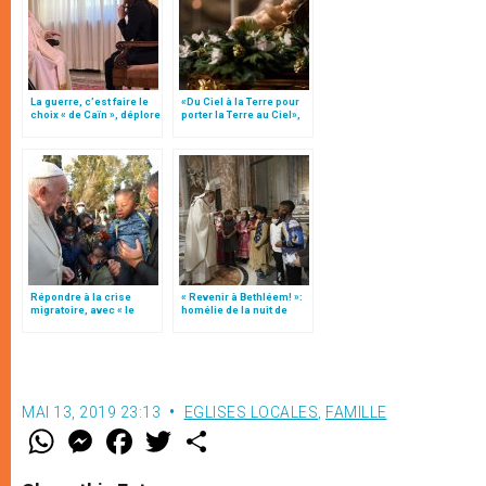
La guerre, c’est faire le
«Du Ciel à la Terre pour
choix « de Caïn », déplore
porter la Terre au Ciel»,
le pape François
par Mgr Francesco Follo
Répondre à la crise
« Revenir à Bethléem! »:
migratoire, avec « le
homélie de la nuit de
style de l’humanité »!
Noël (texte complet)
(texte complet)
MAI 13, 2019 23:13
EGLISES LOCALES
,
FAMILLE
W
M
F
T
S
h
e
a
w
h
a
s
c
i
a
t
s
e
t
r