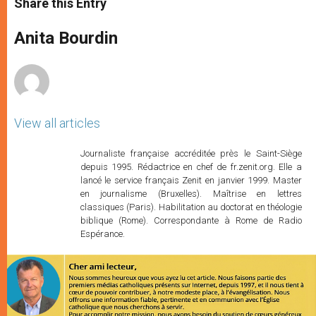
Share this Entry
s
e
b
t
e
A
n
o
e
p
g
o
r
Anita Bourdin
p
e
k
r
View all articles
Journaliste française accréditée près le Saint-Siège
depuis 1995. Rédactrice en chef de fr.zenit.org. Elle a
lancé le service français Zenit en janvier 1999. Master
en journalisme (Bruxelles). Maîtrise en lettres
classiques (Paris). Habilitation au doctorat en théologie
biblique (Rome). Correspondante à Rome de Radio
Espérance.