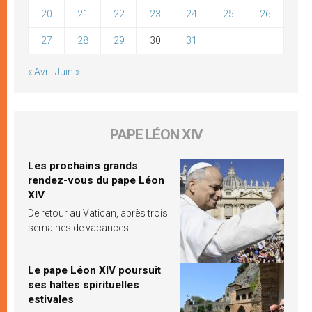
20
21
22
23
24
25
26
27
28
29
30
31
« Avr
Juin »
PAPE LÉON XIV
Les prochains grands
rendez-vous du pape Léon
XIV
De retour au Vatican, après trois
semaines de vacances
Le pape Léon XIV poursuit
ses haltes spirituelles
estivales