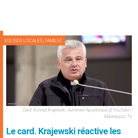
,
EGLISES LOCALES
FAMILLE
Card. Konrad Krajewski, Aumônier Apostolique @ YouTube /
Maskacjusz TV
Le card. Krajewski réactive les