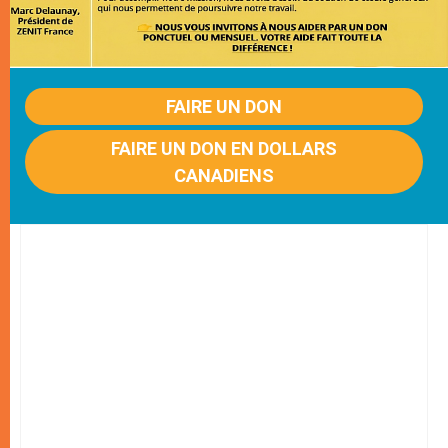
FAIRE UN DON
FAIRE UN DON EN DOLLARS
CANADIENS