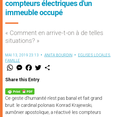
compteurs électriques d'un
immeuble occupé
« Comment en arrive-t-on à de telles
situations? »
MAI 13, 2019 23:13
ANITA BOURDIN
EGLISES LOCALES
,
FAMILLE
W
M
F
T
S
h
e
a
w
h
a
s
c
i
a
t
s
e
t
r
Share this Entry
s
e
b
t
e
A
n
o
e
p
g
o
r
p
e
k
Ce geste d’humanité n’est pas banal et fait grand
r
bruit: le cardinal polonais Konrad Krajewski,
aumônier apostolique, a réactivé les compteurs