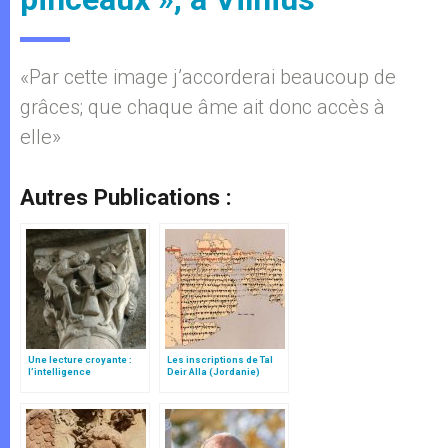
«Par cette image j’accorderai beaucoup de
grâces; que chaque âme ait donc accès à
elle»
Autres Publications :
Une lecture croyante :
Les inscriptions de Tal
l’intelligence
Deir Alla (Jordanie)
typologique des deux
Testaments