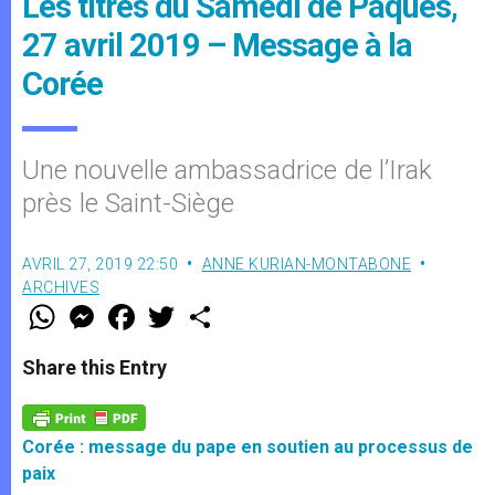
Les titres du Samedi de Pâques,
27 avril 2019 – Message à la
Corée
Une nouvelle ambassadrice de l’Irak
près le Saint-Siège
AVRIL 27, 2019 22:50
ANNE KURIAN-MONTABONE
ARCHIVES
W
M
F
T
S
h
e
a
w
h
a
s
c
i
a
t
s
e
t
r
Share this Entry
s
e
b
t
e
A
n
o
e
p
g
o
r
p
e
k
Corée : message du pape en soutien au processus de
r
paix