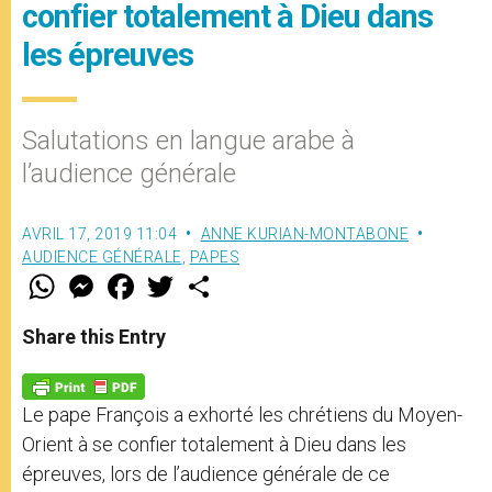
confier totalement à Dieu dans
les épreuves
Salutations en langue arabe à
l’audience générale
AVRIL 17, 2019 11:04
ANNE KURIAN-MONTABONE
AUDIENCE GÉNÉRALE
,
PAPES
W
M
F
T
S
h
e
a
w
h
a
s
c
i
a
t
s
e
t
r
Share this Entry
s
e
b
t
e
A
n
o
e
p
g
o
r
p
e
k
Le pape François a exhorté les chrétiens du Moyen-
r
Orient à se confier totalement à Dieu dans les
épreuves, lors de l’audience générale de ce