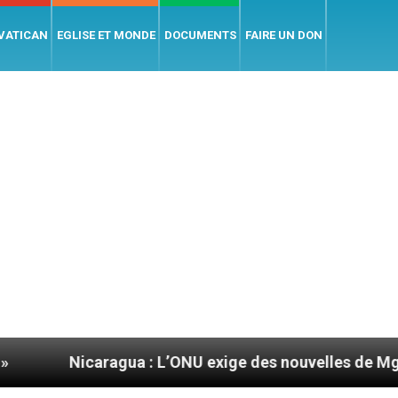
 VATICAN
EGLISE ET MONDE
DOCUMENTS
FAIRE UN DON
caragua : L’ONU exige des nouvelles de Mgr Mata