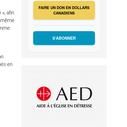
FAIRE UN DON EN DOLLARS
», afin
CANADIENS
lui-même
comme
u
S’ABONNER
on
iés en