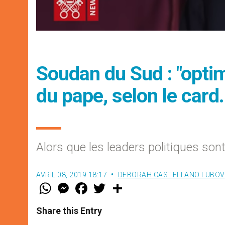
Soudan du Sud : "opti
du pape, selon le card.
Alors que les leaders politiques son
AVRIL 08, 2019 18:17
DEBORAH CASTELLANO LUBOV
W
M
F
T
S
h
e
a
w
h
a
s
c
i
a
t
s
e
t
r
Share this Entry
s
e
b
t
e
A
n
o
e