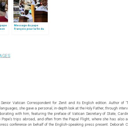
 pape
Message du pape
 son
François pour la fin du
dre
Congrès eucharistique
au Soudan
AGES
Senior Vatican Correspondent for Zenit and its English edition. Author of '
 languages, she gave a personal, in-depth look at the Holy Father, through inter
borating with him, featuring the preface of Vatican Secretary of State, Cardi
he Pope's trips abroad, and often from the Papal Flight, where she has also 
t press conference on behalf of the English-speaking press present. Deborah C