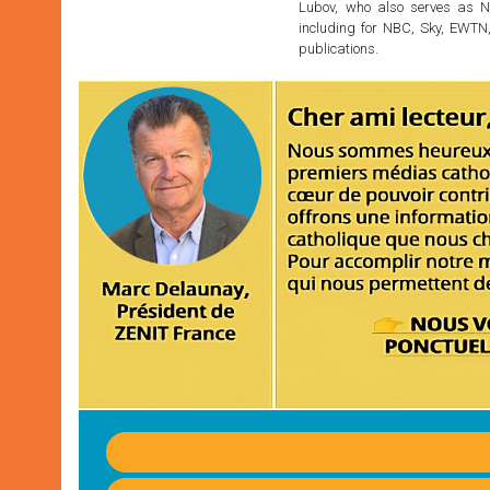
Lubov, who also serves as N
including for NBC, Sky, EWTN,
publications.