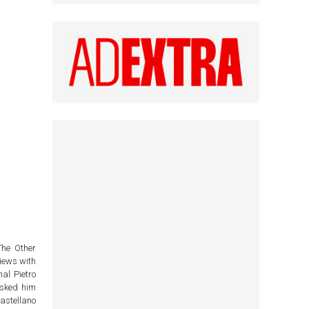
The Other
views with
nal Pietro
asked him
astellano