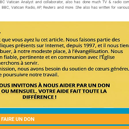
BC Vatican Analyst and collaborator, also has done much TV & radio co
 BBC, Vatican Radio, AP, Reuters and more. She also has written for various
FAIRE UN DON