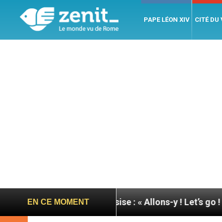
PAPE LÉON XIV
CITÉ DU
née du pape à Assise : « Allons-y ! Let’s go ! »
Ni
EN CE MOMENT