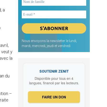
, a
à
Nous envoyons la newsletter le lundi,
vril,
mardi, mercredi, jeudi et vendredi
 veut y
avec la
SOUTENIR ZENIT
dan du
Disponible pour tous en 4
langues, financé par les lecteurs.
ition –
FAIRE UN DON
raite