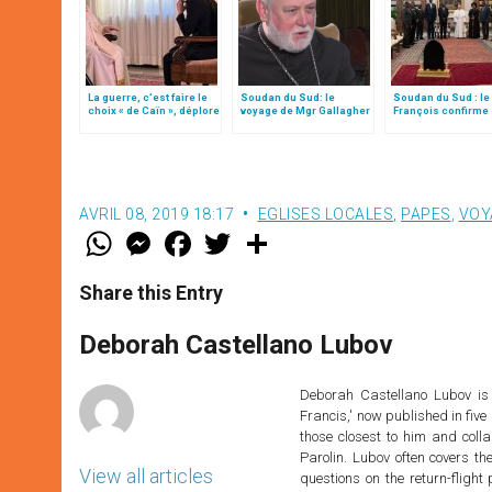
La guerre, c’est faire le
Soudan du Sud: le
Soudan du Sud : le
choix « de Caïn », déplore
voyage de Mgr Gallagher
François confirme
le pape François
souhait de s’y ren
AVRIL 08, 2019 18:17
EGLISES LOCALES
,
PAPES
,
VOY
W
M
F
T
S
h
e
a
w
h
a
s
c
i
a
t
s
e
t
r
Share this Entry
s
e
b
t
e
A
n
o
e
p
g
o
r
Deborah Castellano Lubov
p
e
k
r
Deborah Castellano Lubov is 
Francis,' now published in five
those closest to him and colla
Parolin. Lubov often covers t
View all articles
questions on the return-fligh