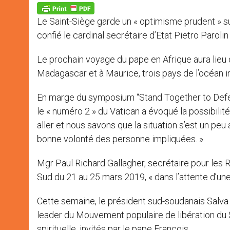
p
g
o
r
p
e
k
Le Saint-Siège garde un « optimisme prudent » su
r
confié le cardinal secrétaire d’Etat Pietro Parolin 
Le prochain voyage du pape en Afrique aura lieu
Madagascar et à Maurice, trois pays de l’océan i
En marge du symposium “Stand Together to Defend
le « numéro 2 » du Vatican a évoqué la possibilit
aller et nous savons que la situation s’est un peu
bonne volonté des personne impliquées. »
Mgr Paul Richard Gallagher, secrétaire pour les 
Sud du 21 au 25 mars 2019, « dans l’attente d’une
Cette semaine, le président sud-soudanais Salva K
leader du Mouvement populaire de libération du 
spirituelle, invités par le pape François.