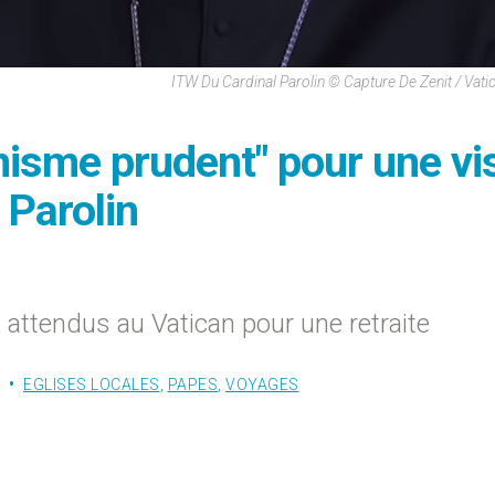
ITW Du Cardinal Parolin © Capture De Zenit / Vat
misme prudent" pour une vis
 Parolin
t attendus au Vatican pour une retraite
EGLISES LOCALES
,
PAPES
,
VOYAGES