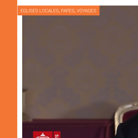
,
,
EGLISES LOCALES
PAPES
VOYAGES