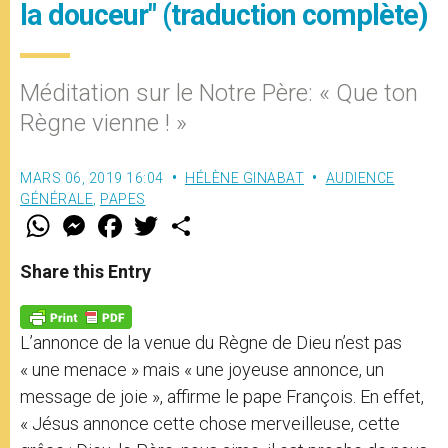
la douceur" (traduction complète)
Méditation sur le Notre Père: « Que ton
Règne vienne ! »
MARS 06, 2019 16:04
HÉLÈNE GINABAT
AUDIENCE
GÉNÉRALE
,
PAPES
W
M
F
T
S
h
e
a
w
h
a
s
c
i
a
t
s
e
t
r
Share this Entry
s
e
b
t
e
A
n
o
e
p
g
o
r
p
e
k
L’annonce de la venue du Règne de Dieu n’est pas
r
« une menace » mais « une joyeuse annonce, un
message de joie », affirme le pape François. En effet,
« Jésus annonce cette chose merveilleuse, cette