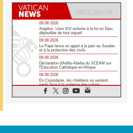
09.08.2026
Angélus: Léon XIV exhorte à la foi en Dieu
dépouillée de tout orgueil
09.08.2026
Le Pape lance un appel à la paix au Soudan
et à la protection des civils
09.08.2026
Déclaration d'Addis-Abeba du SCEAM sur
l'Éducation Catholique en Afrique
08.08.2026
En Cisjordanie, les chrétiens se sentent
seuls face à la violence des colons
08.08.2026
Léon XIV au sanctuaire de Notre Dame du
Bon Conseil à Genazzano en septembre
08.08.2026
Léon XIV: Sainte Agathe aide à contempler
la victoire de l'amour sur la mort
08.08.2026
«Relancer l'empathie», le projet Triennal d'art