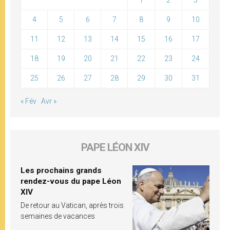
1
2
3
4
5
6
7
8
9
10
11
12
13
14
15
16
17
18
19
20
21
22
23
24
25
26
27
28
29
30
31
« Fév
Avr »
PAPE LÉON XIV
Les prochains grands
rendez-vous du pape Léon
XIV
De retour au Vatican, après trois
semaines de vacances