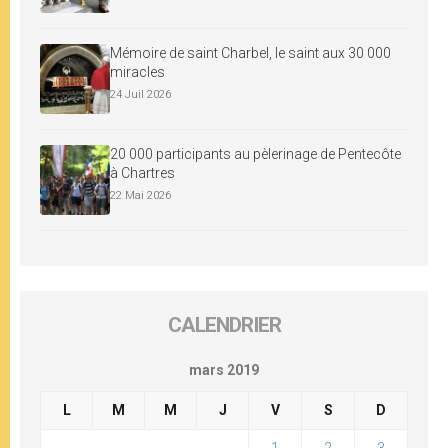
Mémoire de saint Charbel, le saint aux 30 000
miracles
24 Juil 2026
20 000 participants au pèlerinage de Pentecôte
à Chartres
22 Mai 2026
CALENDRIER
mars 2019
L
M
M
J
V
S
D