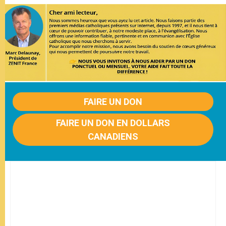
FAIRE UN DON
FAIRE UN DON EN DOLLARS
CANADIENS