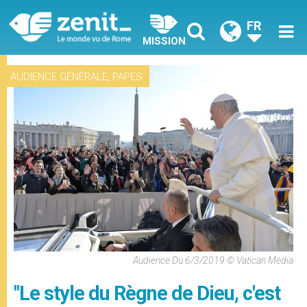
FR
MISSION
,
AUDIENCE GÉNÉRALE
PAPES
Audience Du 6/3/2019 © Vatican Media
"Le style du Règne de Dieu, c'est