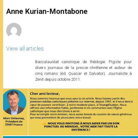
A
n
o
e
p
g
o
r
Anne Kurian-Montabone
p
e
k
r
View all articles
Baccalauréat canonique de théologie. Pigiste pour
divers journaux de la presse chrétienne et auteur de
cinq romans (éd. Quasar et Salvator). Journaliste à
Zenit depuis octobre 2011.