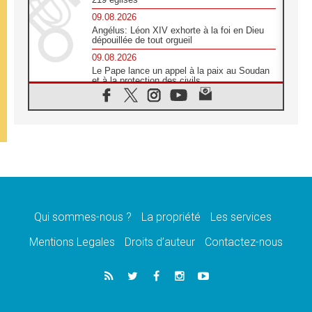
09.08.2026
Angélus: Léon XIV exhorte à la foi en Dieu
dépouillée de tout orgueil
09.08.2026
Le Pape lance un appel à la paix au Soudan
et à la protection des civils
09.08.2026
Déclaration d'Addis-Abeba du SCEAM sur
l'Éducation Catholique en Afrique
08.08.2026
En Cisjordanie, les chrétiens se sentent
seuls face à la violence des colons
08.08.2026
Léon XIV au sanctuaire de Notre Dame du
Bon Conseil à Genazzano en septembre
Qui sommes-nous ?
La propriété
Les services
08.08.2026
Léon XIV: Sainte Agathe aide à contempler
Mentions Legales
Droits d’auteur
Contactez-nous
la victoire de l'amour sur la mort
08.08.2026
«Relancer l'empathie», le projet Triennal d'art
des Universités catholiques
08.08.2026