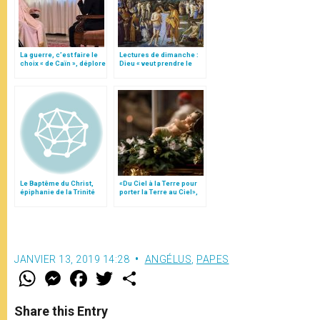
La guerre, c’est faire le
Lectures de dimanche :
choix « de Caïn », déplore
Dieu « veut prendre le
le pape François
parti des pécheurs »
Le Baptême du Christ,
«Du Ciel à la Terre pour
épiphanie de la Trinité
porter la Terre au Ciel»,
par Mgr Francesco Follo
JANVIER 13, 2019 14:28
ANGÉLUS
,
PAPES
W
M
F
T
S
h
e
a
w
h
a
s
c
i
a
t
s
e
t
r
Share this Entry
s
e
b
t
e