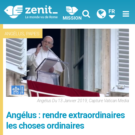
FR
MISSION
,
ANGÉLUS
PAPES
Angélus Du 13 Janvier 2019, Capture Vatican Media
Angélus : rendre extraordinaires
les choses ordinaires