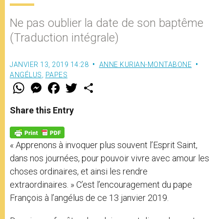
Ne pas oublier la date de son baptême
(Traduction intégrale)
JANVIER 13, 2019 14:28
ANNE KURIAN-MONTABONE
ANGÉLUS
,
PAPES
W
M
F
T
S
h
e
a
w
h
a
s
c
i
a
t
s
e
t
r
Share this Entry
s
e
b
t
e
A
n
o
e
p
g
o
r
p
e
k
« Apprenons à invoquer plus souvent l’Esprit Saint,
r
dans nos journées, pour pouvoir vivre avec amour les
choses ordinaires, et ainsi les rendre
extraordinaires. » C’est l’encouragement du pape
François à l’angélus de ce 13 janvier 2019.