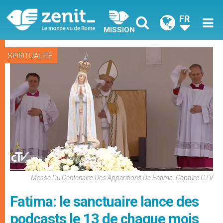
FR
MISSION
SPIRITUALITÉ
Messe Du Centenaire Des Apparitions De Fatima, Capture CTV
Fatima: le sanctuaire lance des
podcasts le 13 de chaque mois