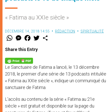
« Fatima au XXIe siècle »
DÉCEMBRE 14, 2018 14:55
RÉDACTION
SPIRITUALITÉ
W
M
F
T
S
h
e
a
w
h
a
s
c
i
a
t
s
e
t
r
Share this Entry
s
e
b
t
e
A
n
o
e
p
g
o
r
p
e
k
Le Sanctuaire de Fatima a lancé, le 13 décembre
r
2018, le premier d’une série de 13 podcasts intitulée
« Fatima au XXIe siècle », indique un communiqué du
sanctuaire de Fatima.
L’accès au contenu de la série « Fatima au 21e
siècle » est gratuit et disponible sur la page du