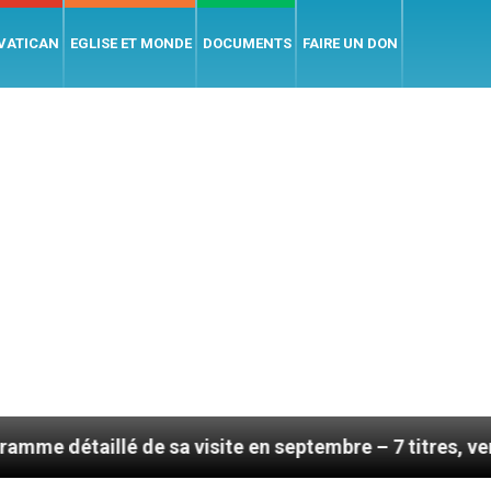
 VATICAN
EGLISE ET MONDE
DOCUMENTS
FAIRE UN DON
e sa visite en septembre – 7 titres, vendredi 7 août 20