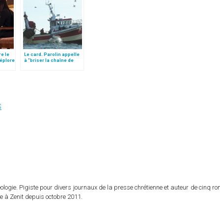
re le
Le card. Parolin appelle
déplore
à "briser la chaîne de
l’exploitation" dans le
secteur de la pêche
S
logie. Pigiste pour divers journaux de la presse chrétienne et auteur de cinq r
e à Zenit depuis octobre 2011.