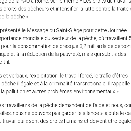
ège de la FAO à Rome, sur le thème « Les droits du travail 
droits des pêcheurs et intensifier la lutte contre la traite
de la pêche ».
 a présenté le Message du Saint-Siège pour cette Journée
l’importance mondiale du secteur de la pêche, où travaillent 
, pour la consommation de presque 3,2 milliards de person
ue et à la réduction de la pauvreté, mais qui subit « des
t-il.
verbaux, l’exploitation, le travail forcé, le trafic d’êtres
 pêche illégale et à la criminalité transnationale. Il rappelle
, à la pollution et autres problèmes environnementaux ».
 les travailleurs de la pêche demandent de l’aide et nous, 
lles, nous ne pouvons pas garder le silence », ajoute le ca
u travail qui « sont des droits humains et doivent être éga