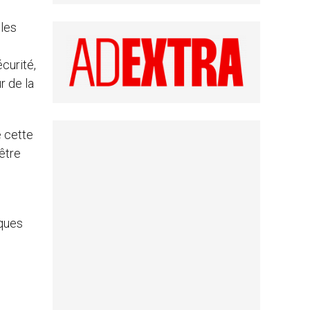
 les
écurité,
r de la
e cette
-être
iques