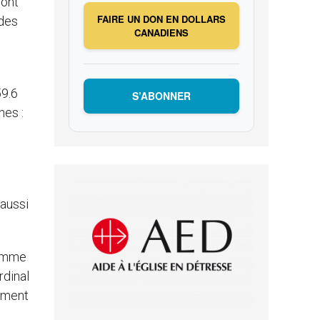
sont
FAIRE UN DON EN DOLLARS
 des
CANADIENS
59.6
S’ABONNER
nes :
 aussi
comme
rdinal
lement