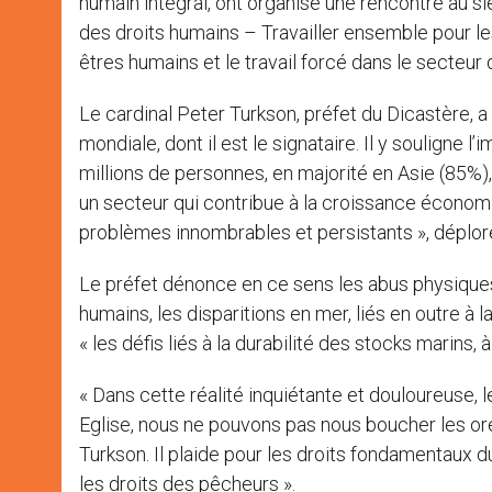
humain intégral, ont organisé une rencontre au si
des droits humains – Travailler ensemble pour les 
êtres humains et le travail forcé dans le secteur 
Le cardinal Peter Turkson, préfet du Dicastère,
mondiale, dont il est le signataire. Il y souligne 
millions de personnes, en majorité en Asie (85%)
un secteur qui contribue à la croissance économiq
problèmes innombrables et persistants », déplore-
Le préfet dénonce en ce sens les abus physiques et 
humains, les disparitions en mer, liés en outre à la
« les défis liés à la durabilité des stocks marins
« Dans cette réalité inquiétante et douloureuse,
Eglise, nous ne pouvons pas nous boucher les orei
Turkson. Il plaide pour les droits fondamentaux d
les droits des pêcheurs ».