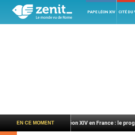
PAPE LÉON XIV
CITÉ DU
es
Léon XIV en France : le programme détaillé d
EN CE MOMENT