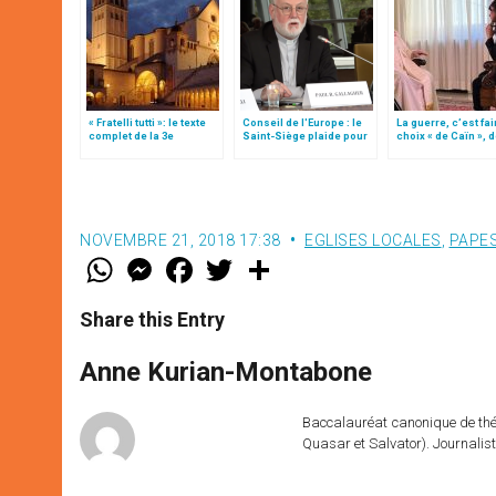
« Fratelli tutti »: le texte
Conseil de l'Europe : le
La guerre, c’est fai
complet de la 3e
Saint-Siège plaide pour
choix « de Caïn », 
encyclique du pape
"une affirmation ferme du
le pape François
François
droit à la liberté
religieuse"
NOVEMBRE 21, 2018 17:38
EGLISES LOCALES
,
PAPE
W
M
F
T
S
h
e
a
w
h
a
s
c
i
a
t
s
e
t
r
Share this Entry
s
e
b
t
e
A
n
o
e
p
g
o
r
Anne Kurian-Montabone
p
e
k
r
Baccalauréat canonique de théo
Quasar et Salvator). Journalist