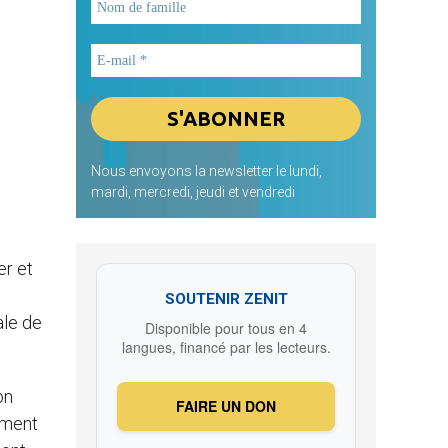
Nous envoyons la newsletter le lundi,
mardi, mercredi, jeudi et vendredi
er et
SOUTENIR ZENIT
ale de
Disponible pour tous en 4
langues, financé par les lecteurs.
on
FAIRE UN DON
ement