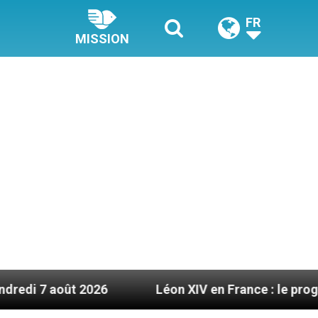
FR
MISSION
26
Léon XIV en France : le programme détaillé 