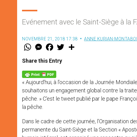
Evénement avec le Saint-Siège à la 
NOVEMBRE 21, 2018 17:38
ANNE KURIAN-MONTABO
W
M
F
T
S
h
e
a
w
h
a
s
c
i
a
t
s
e
t
r
Share this Entry
s
e
b
t
e
A
n
o
e
p
g
o
r
p
e
k
« Aujourd’hui, à l’occasion de la Journée Mondial
r
souhaitons un engagement global contre la traite 
pêche. » C’est le tweet publié par le pape Franç
la pêche.
Dans le cadre de cette journée, l’Organisation des
permanente du Saint-Siège et la Section « Apost