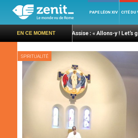
PAPE LÉON XIV
CITÉ DU
e du pape à Assise : « Allons-y ! Let’s go ! »
Nica
EN CE MOMENT
SPIRITUALITÉ