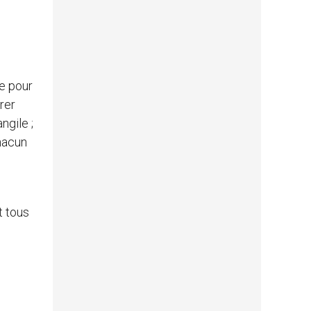
ge pour
rer
ngile ;
chacun
t tous