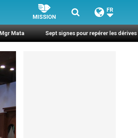
FR
MISSION
Sept signes pour repérer les dérives sectaires du co