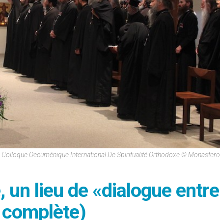
 Colloque Oecuménique International De Spiritualité Orthodoxe © Monastero
 un lieu de «dialogue entre
n complète)