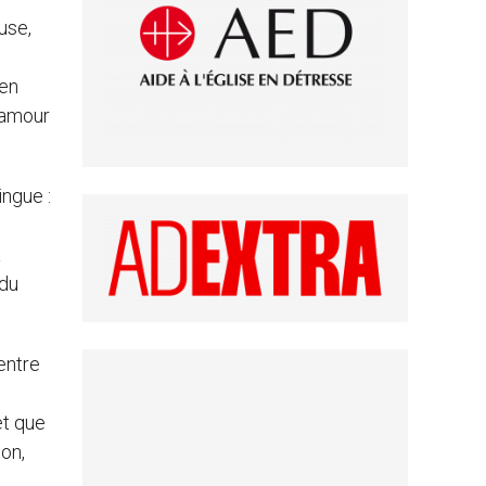
use,
 en
’amour
ingue :
a
 du
entre
et que
on,