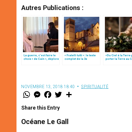
Autres Publications :
La guerre, c’est faire le
« Fratelli tutti »: le texte
«Du Ciel à la Terre
choix « de Caïn », déplore
complet de la 3e
porter la Terre au C
le pape François
encyclique du pape
par Mgr Francesco 
François
NOVEMBRE 13, 2018 18:40
SPIRITUALITÉ
W
M
F
T
S
h
e
a
w
h
a
s
c
i
a
t
s
e
t
r
Share this Entry
s
e
b
t
e
A
n
o
e
p
g
o
r
Océane Le Gall
p
e
k
r