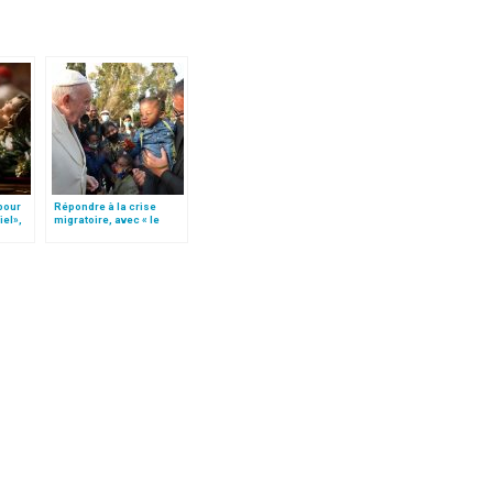
 pour
Répondre à la crise
iel»,
migratoire, avec « le
Follo
style de l’humanité »!
(texte complet)