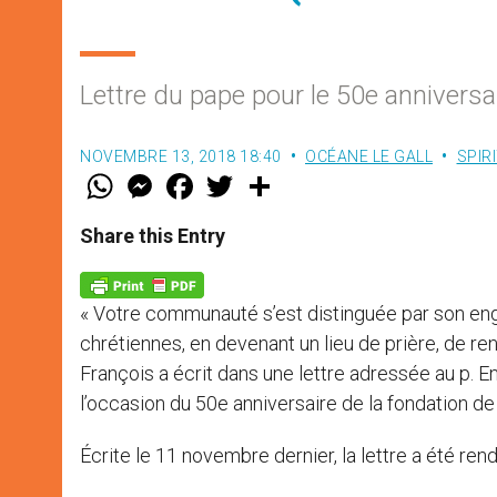
Lettre du pape pour le 50e anniversa
NOVEMBRE 13, 2018 18:40
OCÉANE LE GALL
SPIR
W
M
F
T
S
h
e
a
w
h
a
s
c
i
a
t
s
e
t
r
Share this Entry
s
e
b
t
e
A
n
o
e
p
g
o
r
p
e
k
« Votre communauté s’est distinguée par son eng
r
chrétiennes, en devenant un lieu de prière, de ren
François a écrit dans une lettre adressée au p. E
l’occasion du 50e anniversaire de la fondation 
Écrite le 11 novembre dernier, la lettre a été re