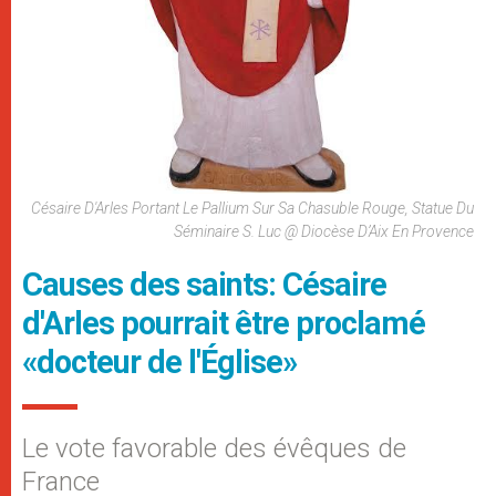
Césaire D'Arles Portant Le Pallium Sur Sa Chasuble Rouge, Statue Du
Séminaire S. Luc @ Diocèse D’Aix En Provence
Causes des saints: Césaire
d'Arles pourrait être proclamé
«docteur de l'Église»
Le vote favorable des évêques de
France