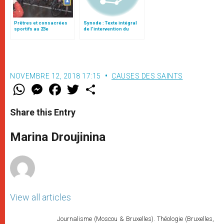
Prêtres et consacrées
Synode : Texte intégral
sportifs au 23e
de l’intervention du
Championnat national de
cardinal Ouellet (6
vélo
octobre)
NOVEMBRE 12, 2018 17:15
CAUSES DES SAINTS
W
M
F
T
S
h
e
a
w
h
a
s
c
i
a
t
s
e
t
r
Share this Entry
s
e
b
t
e
A
n
o
e
p
g
o
r
Marina Droujinina
p
e
k
r
View all articles
Journalisme (Moscou & Bruxelles). Théologie (Bruxelles,