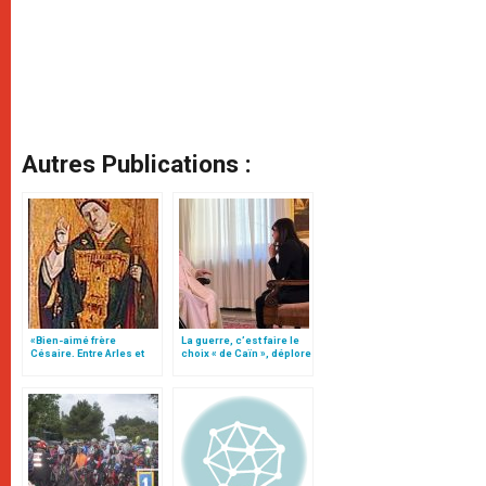
Autres Publications :
«Bien-aimé frère
La guerre, c’est faire le
Césaire. Entre Arles et
choix « de Caïn », déplore
Rome»: exposition au
le pape François
Vatican