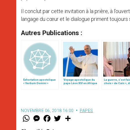
Il conclut par cette invitation à la prière, à l’ou
langage du cœur et le dialogue priment toujours 
Autres Publications :
Exhortation apostolique
Voyage apostolique du
La guerre, c’est fai
« Verbum Domini »
pape Léon XIV en Afrique
choix « de Caïn », 
le pape François
NOVEMBRE 06, 2018 16:00
PAPES
W
M
F
T
S
h
e
a
w
h
a
s
c
i
a
t
s
e
t
r