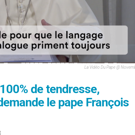
La Vidéo Du Pape @ Novem
t 100% de tendresse,
: demande le pape François
8