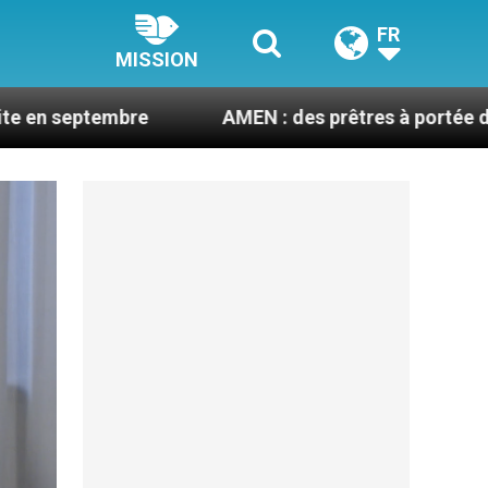
FR
MISSION
AMEN : des prêtres à portée de clic
La 