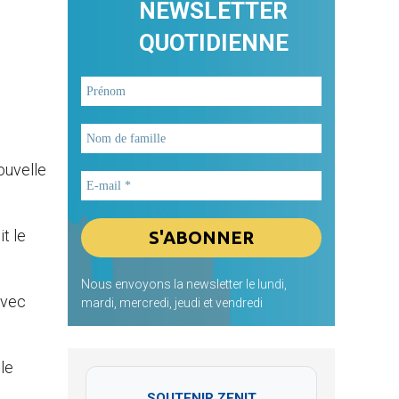
NEWSLETTER
QUOTIDIENNE
ouvelle
t le
Nous envoyons la newsletter le lundi,
avec
mardi, mercredi, jeudi et vendredi
le
SOUTENIR ZENIT