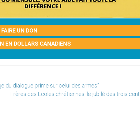
FAIRE UN DON
ON EN DOLLARS CANADIENS
ge du dialogue prime sur celui des armes”
Frères des Ecoles chrétiennes: le jubilé des trois cen