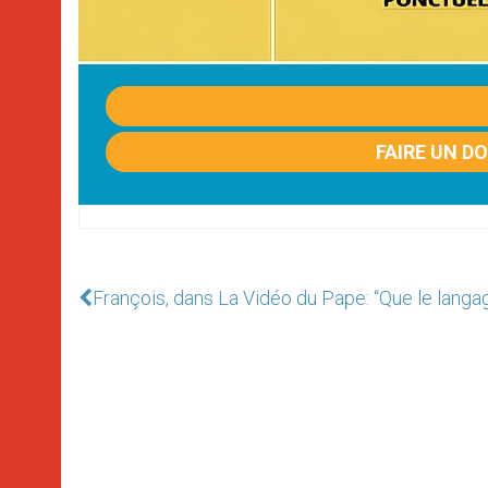
FAIRE UN D
François, dans La Vidéo du Pape: “Que le langa