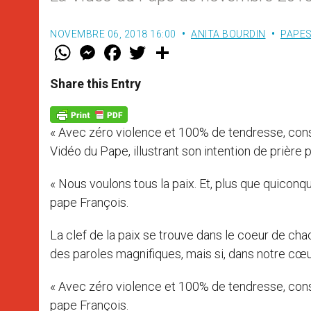
NOVEMBRE 06, 2018 16:00
ANITA BOURDIN
PAPE
W
M
F
T
S
h
e
a
w
h
a
s
c
i
a
t
s
e
t
r
Share this Entry
s
e
b
t
e
A
n
o
e
p
g
o
r
p
e
k
« Avec zéro violence et 100% de tendresse, cons
r
Vidéo du Pape, illustrant son intention de prièr
« Nous voulons tous la paix. Et, plus que quiconque
pape François.
La clef de la paix se trouve dans le coeur de ch
des paroles magnifiques, mais si, dans notre cœur, 
« Avec zéro violence et 100% de tendresse, constr
pape François.