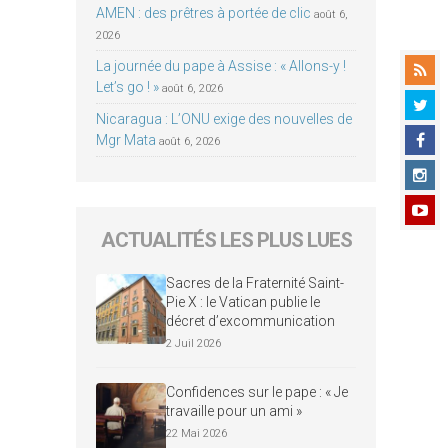
AMEN : des prêtres à portée de clic
août 6,
2026
La journée du pape à Assise : « Allons-y !
Let’s go ! »
août 6, 2026
Nicaragua : L’ONU exige des nouvelles de
Mgr Mata
août 6, 2026
ACTUALITÉS LES PLUS LUES
Sacres de la Fraternité Saint-
Pie X : le Vatican publie le
décret d’excommunication
2 Juil 2026
Confidences sur le pape : « Je
travaille pour un ami »
22 Mai 2026