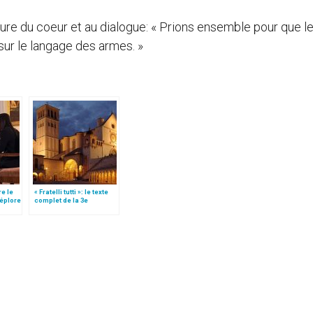
verture du coeur et au dialogue: « Prions ensemble pour que l
sur le langage des armes. »
re le
« Fratelli tutti »: le texte
déplore
complet de la 3e
encyclique du pape
François