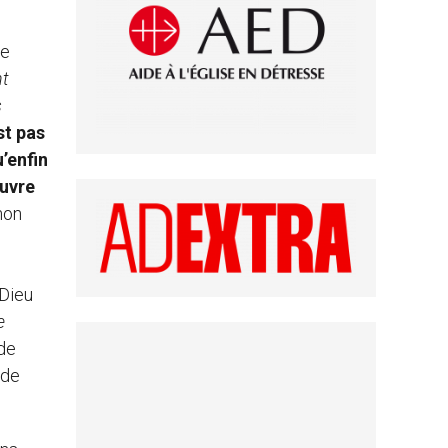
me
nt
s
st pas
’enfin
œuvre
non
 Dieu
e
 de
 de