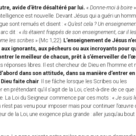
utre, avide d’être désaltéré par lui.
«
Donne-moi à boire
»
ntelligence est nouvelle. Devant Jésus qui a guéri un hom
gue sont remués et disent : «
Qu’est cela ? Un enseigneme
arc dit : «
ils étaient frappés de son enseignement, car il le
mme les scribes
» (Mc 1,22).
L’enseignement de Jésus n’e
 aux ignorants, aux pécheurs ou aux incroyants pour qu
ntrer le meilleur de chacun, prêt à s’émerveiller de l’
es réponses libres. Il est chercheur de Dieu en l’homme et 
’abord dans son attitude, dans sa manière d’entrer en
 Dieu faite chair
. Il se fâche lorsque les Scribes ou les
en prétendant qu’il s’agit de la Loi, c’est-à-dire de ce que
onge. La Loi du Seigneur commence par ces mots : «
Je suis l
us n’est pas venu pour imposer mais pour continuer l’œuvre
oeur de la Loi, une exigence plus grande : aller jusqu’au bout