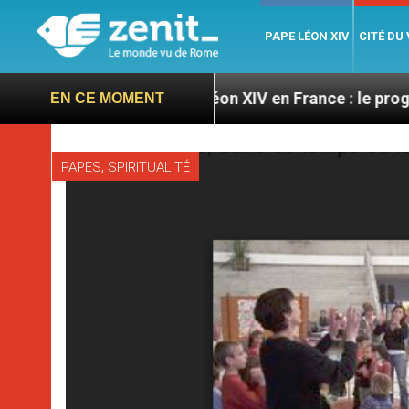
PAPE LÉON XIV
CITÉ DU
res
Léon XIV en France : le programme détaillé 
EN CE MOMENT
,
PAPES
SPIRITUALITÉ