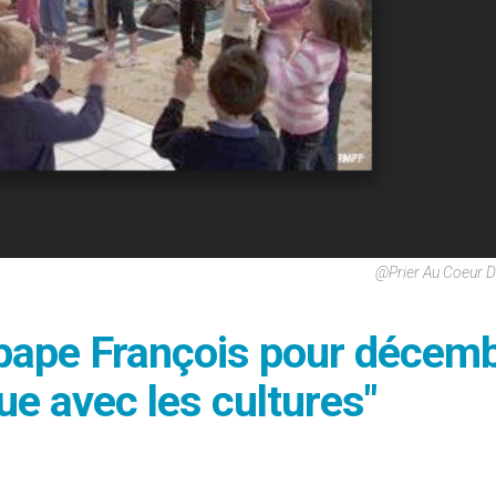
@Prier Au Coeur 
u pape François pour décem
ue avec les cultures"