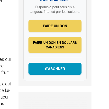
En
Disponible pour tous en 4
langues, financé par les lecteurs.
FAIRE UN DON
FAIRE UN DON EN DOLLARS
CANADIENS
es qui
re
S’ABONNER
fruit.
, c’est
e lui-
chacun
te.