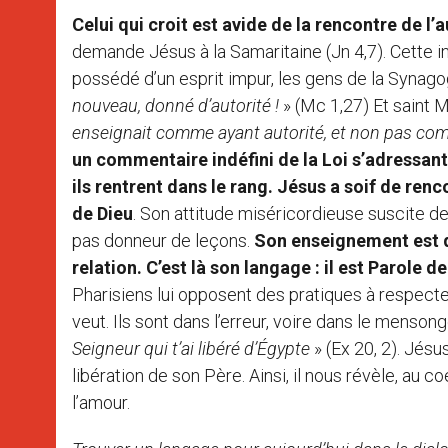
Celui qui croit est avide de la rencontre de l’a
demande Jésus à la Samaritaine (Jn 4,7). Cette i
possédé d’un esprit impur, les gens de la Synago
nouveau, donné d’autorité !
» (Mc 1,27) Et saint M
enseignait comme ayant autorité, et non pas co
un commentaire indéfini de la Loi s’adressant
ils rentrent dans le rang.
Jésus a soif de renco
de Dieu
. Son attitude miséricordieuse suscite d
pas donneur de leçons.
Son enseignement est d
relation. C’est là son langage : il est Parole de
Pharisiens lui opposent des pratiques à respecter 
veut. Ils sont dans l’erreur, voire dans le mens
Seigneur qui t’ai libéré d’Égypte
» (Ex 20, 2). Jés
libération de son Père. Ainsi, il nous révèle, au c
l’amour.