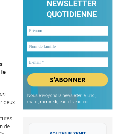
NEWSLETTER
QUOTIDIENNE
s
 le
 un
Nous envoyons la newsletter le lundi,
ur ceux
mardi, mercredi, jeudi et vendredi
t
itures
on de
SOUTENIR ZENIT