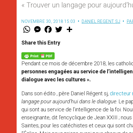
« Trouver un langage pour aujourd’hu
NOVEMBRE 30, 2018 15:03
DANIEL REGENT SJ
PA
W
M
F
T
S
h
e
a
w
h
a
s
c
i
a
t
s
e
t
r
Share this Entry
s
e
b
t
e
A
n
o
e
p
g
o
r
p
e
k
Pendant ce mois de décembre 2018, les catholiqu
r
personnes engagées au service de l’intelligen
dialogue avec les cultures ».
Dans son édito , père Daniel Régent sj,
directeur 
langage pour aujourd’hui dans le dialogue
. Le pa
qui sont au service de l’intelligence de la foi. No
enseignante, dit l’encyclique de Jean XXIII ; nous
Saintes, pour les catéchistes et ceux qui sont ch