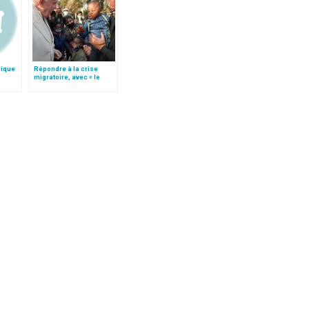
lique
Répondre à la crise
migratoire, avec « le
style de l’humanité »!
(texte complet)