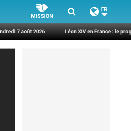
FR
MISSION
026
Léon XIV en France : le programme détaillé