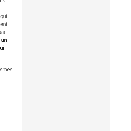
ons
 qui
vent
pas
 un
ui
mismes