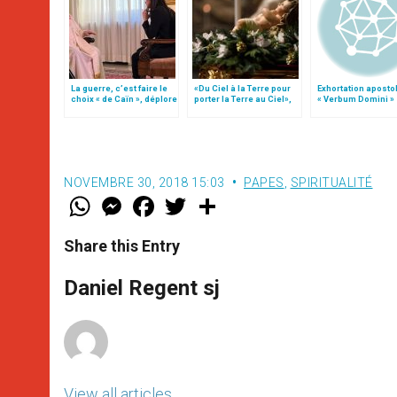
La guerre, c’est faire le
«Du Ciel à la Terre pour
Exhortation aposto
choix « de Caïn », déplore
porter la Terre au Ciel»,
« Verbum Domini »
le pape François
par Mgr Francesco Follo
NOVEMBRE 30, 2018 15:03
PAPES
,
SPIRITUALITÉ
W
M
F
T
S
h
e
a
w
h
a
s
c
i
a
t
s
e
t
r
Share this Entry
s
e
b
t
e
A
n
o
e
p
g
o
r
Daniel Regent sj
p
e
k
r
View all articles