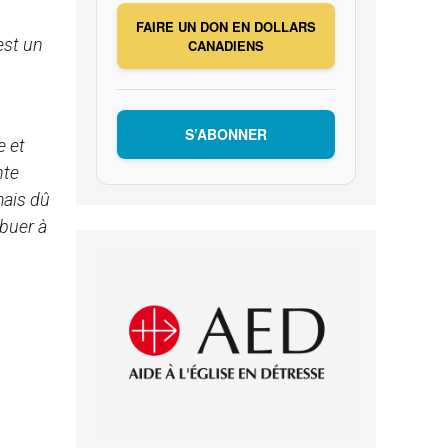
FAIRE UN DON EN DOLLARS
est un
CANADIENS
S’ABONNER
e et
nte
mais dû
buer à