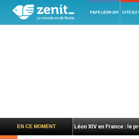
PAPE LÉON XIV
CITÉ DU
res
Léon XIV en France : le programme détaillé 
EN CE MOMENT