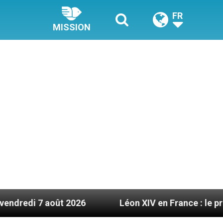
FR
MISSION
026
Léon XIV en France : le programme détaillé