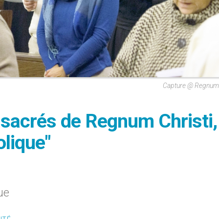
Capture @ Regnumc
nsacrés de Regnum Christi,
olique"
ue