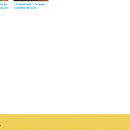
xte de
« Fratelli tutti »: le texte
rançois
complet de la 3e
nde
encyclique du pape
François