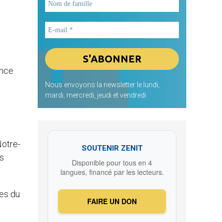
ance
Nous envoyons la newsletter le lundi,
mardi, mercredi, jeudi et vendredi
Notre-
SOUTENIR ZENIT
es
Disponible pour tous en 4
langues, financé par les lecteurs.
res du
FAIRE UN DON