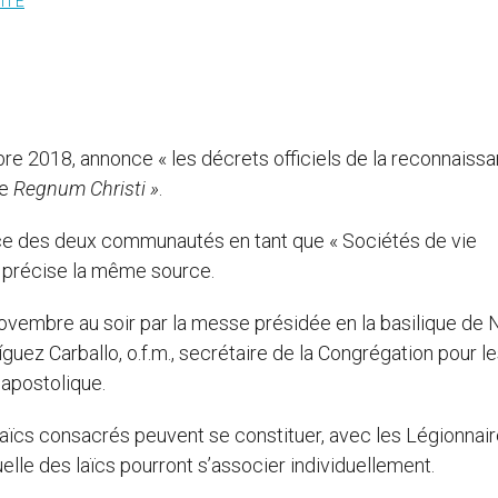
ITÉ
re 2018, annonce « les décrets officiels de la reconnaiss
de
Regnum Christi »
.
ce des deux communautés en tant que « Sociétés de vie
», précise la même source.
vembre au soir par la messe présidée en la basilique de 
ez Carballo, o.f.m., secrétaire de la Congrégation pour l
 apostolique.
aïcs consacrés peuvent se constituer, avec les Légionnai
quelle des laïcs pourront s’associer individuellement.