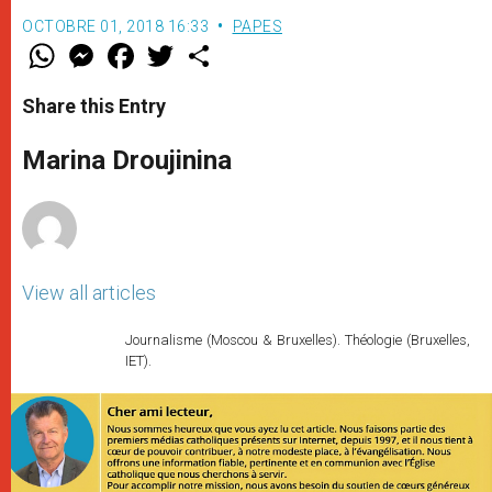
OCTOBRE 01, 2018 16:33
PAPES
W
M
F
T
S
h
e
a
w
h
a
s
c
i
a
t
s
e
t
r
Share this Entry
s
e
b
t
e
A
n
o
e
p
g
o
r
Marina Droujinina
p
e
k
r
View all articles
Journalisme (Moscou & Bruxelles). Théologie (Bruxelles,
IET).