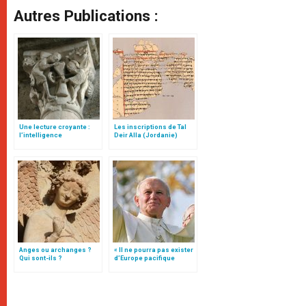
Autres Publications :
Une lecture croyante :
Les inscriptions de Tal
l’intelligence
Deir Alla (Jordanie)
typologique des deux
Testaments
Anges ou archanges ?
« Il ne pourra pas exister
Qui sont-ils ?
d’Europe pacifique
sans… »: l’Ukraine, dans
la vision de Jean-Paul II