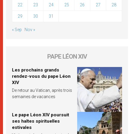
22
23
24
25
26
27
28
29
30
31
« Sep
Nov »
PAPE LÉON XIV
Les prochains grands
rendez-vous du pape Léon
XIV
De retour au Vatican, après trois
semaines de vacances
Le pape Léon XIV poursuit
ses haltes spirituelles
estivales