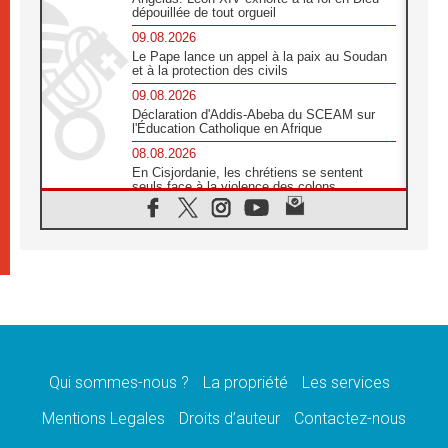
dépouillée de tout orgueil
09.08.2026
Le Pape lance un appel à la paix au Soudan
et à la protection des civils
09.08.2026
Déclaration d'Addis-Abeba du SCEAM sur
l'Éducation Catholique en Afrique
08.08.2026
En Cisjordanie, les chrétiens se sentent
seuls face à la violence des colons
08.08.2026
Léon XIV au sanctuaire de Notre Dame du
Bon Conseil à Genazzano en septembre
08.08.2026
Léon XIV: Sainte Agathe aide à contempler
la victoire de l'amour sur la mort
08.08.2026
«Relancer l'empathie», le projet Triennal d'art
des Universités catholiques
Qui sommes-nous ?
La propriété
Les services
08.08.2026
Signis 2026, donner la parole aux religieuses
Mentions Legales
Droits d’auteur
Contactez-nous
catholiques
08.08.2026