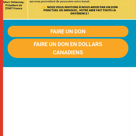
FAIRE UN DON
FAIRE UN DON EN DOLLARS
CANADIENS