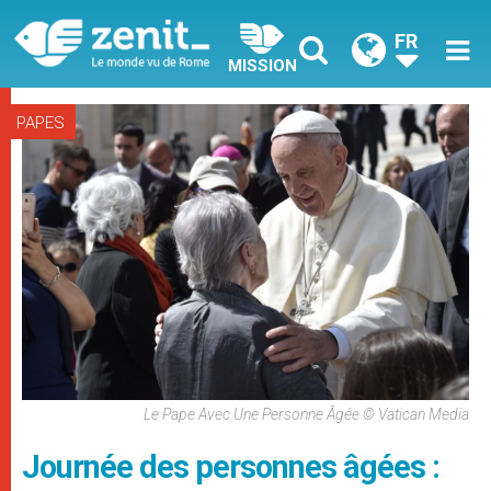
FR
MISSION
PAPES
Le Pape Avec Une Personne Âgée © Vatican Media
Journée des personnes âgées :