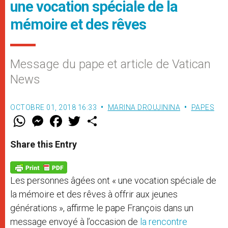
une vocation spéciale de la
mémoire et des rêves
Message du pape et article de Vatican
News
OCTOBRE 01, 2018 16:33
MARINA DROUJININA
PAPES
W
M
F
T
S
h
e
a
w
h
a
s
c
i
a
t
s
e
t
r
Share this Entry
s
e
b
t
e
A
n
o
e
p
g
o
r
p
e
k
Les personnes âgées ont « une vocation spéciale de
r
la mémoire et des rêves à offrir aux jeunes
générations », affirme le pape François dans un
message envoyé à l’occasion de
la rencontre