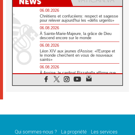
06.08.2026
Chrétiens et confucéens: respect et sagesse
pour relever aujourd'hui les «défis urgents»
06.08.2026
À Sainte-Marie-Majeure, la grâce de Dieu
descend encore sur le monde
06.08.2026
Léon XIV aux jeunes d'Assise: «l'Europe et
le monde cherchent en vous de nouveaux
saints»
06.08.2026
À Assise, le cardinal Pizzaballa affirme que
«les chrétiens veulent la paix»
06.08.2026
Au Mexique, le cardinal Parolin invite à être
aux côtés des marginalisées
06.08.2026
À Assise, le Pape invite les jeunes à
«construire la civilisation de l'amour»
05.08.2026
La visite du Pape en Argentine portera «un
message de paix et de dignité humaine»
Qui sommes-nous ?
La propriété
Les services