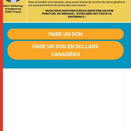
FAIRE UN DON
FAIRE UN DON EN DOLLARS
CANADIENS