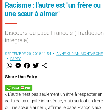
Racisme : l'autre est "un frère ou
une sœur à aimer"
Discours du pape François (Traduction
intégrale)
SEPTEMBRE 20, 2018 11:54
ANNE KURIAN-MONTABONE
PAPES
W
M
F
T
S
h
e
a
w
h
a
s
c
i
a
t
s
e
t
r
Share this Entry
s
e
b
t
e
A
n
o
e
p
g
o
r
p
e
k
« L’autre n’est pas seulement un être à respecter en
r
vertu de sa dignité intrinsèque, mais surtout un frère
ou une sœur à aimer », affirme le pape François aux