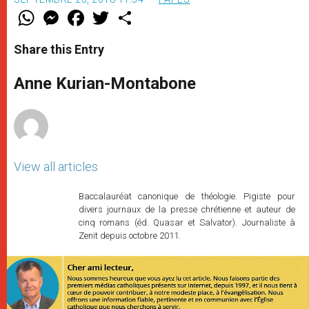
W
M
F
T
S
h
e
a
w
h
a
s
c
i
a
t
s
e
t
r
Share this Entry
s
e
b
t
e
A
n
o
e
p
g
o
r
Anne Kurian-Montabone
p
e
k
r
View all articles
Baccalauréat canonique de théologie. Pigiste pour
divers journaux de la presse chrétienne et auteur de
cinq romans (éd. Quasar et Salvator). Journaliste à
Zenit depuis octobre 2011.