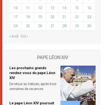
10
11
12
13
14
15
16
17
18
19
20
21
22
23
24
25
26
27
28
29
30
« Août
Oct »
PAPE LÉON XIV
Les prochains grands
rendez-vous du pape Léon
XIV
De retour au Vatican, après trois
semaines de vacances
Le pape Léon XIV poursuit