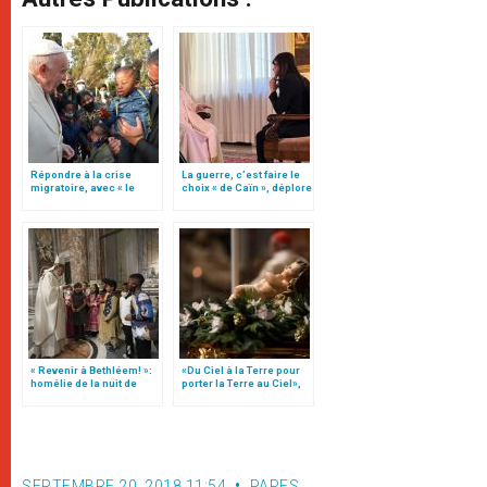
Répondre à la crise
La guerre, c’est faire le
migratoire, avec « le
choix « de Caïn », déplore
style de l’humanité »!
le pape François
(texte complet)
« Revenir à Bethléem! »:
«Du Ciel à la Terre pour
homélie de la nuit de
porter la Terre au Ciel»,
Noël (texte complet)
par Mgr Francesco Follo
SEPTEMBRE 20, 2018 11:54
PAPES