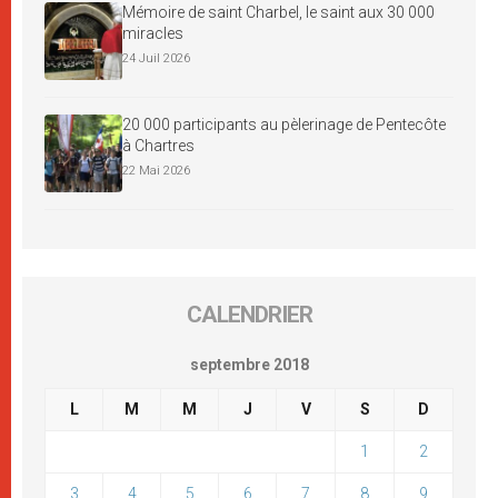
Mémoire de saint Charbel, le saint aux 30 000
miracles
24 Juil 2026
20 000 participants au pèlerinage de Pentecôte
à Chartres
22 Mai 2026
CALENDRIER
septembre 2018
L
M
M
J
V
S
D
1
2
3
4
5
6
7
8
9