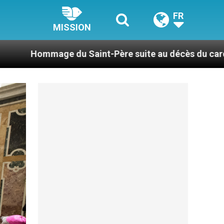
FR
MISSION
Saint-Père suite au décès du cardinal Júlio Duarte L