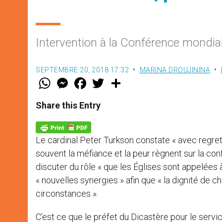
Intervention à la Conférence mondia
SEPTEMBRE 20, 2018 17:32
MARINA DROUJININA
W
M
F
T
S
h
e
a
w
h
a
s
c
i
a
t
s
e
t
r
Share this Entry
s
e
b
t
e
A
n
o
e
p
g
o
r
p
e
k
Le cardinal Peter Turkson constate « avec regret
r
souvent la méfiance et la peur règnent sur la confia
discuter du rôle « que les Églises sont appelées 
« nouvelles synergies » afin que « la dignité de
circonstances ».
C’est ce que le préfet du Dicastère pour le servi