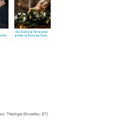
«Du Ciel à la Terre pour
roits
porter la Terre au Ciel»,
gr
par Mgr Francesco Follo
). Théologie (Bruxelles, IET).