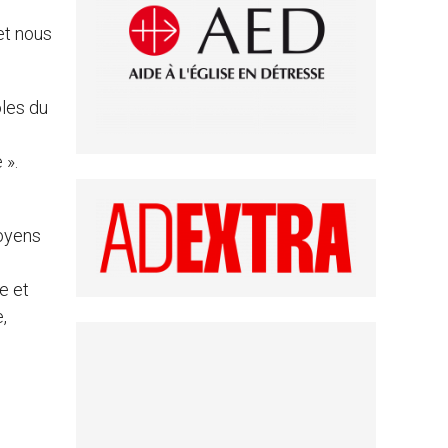
et nous
oles du
 ».
moyens
e et
,