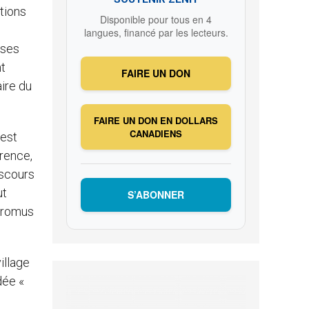
tions
Disponible pour tous en 4
langues, financé par les lecteurs.
ises
nt
FAIRE UN DON
ire du
FAIRE UN DON EN DOLLARS
CANADIENS
 est
érence,
iscours
ut
S’ABONNER
 promus
illage
dée «