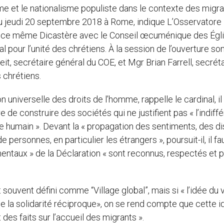
me et le nationalisme populiste dans le contexte des migra
au jeudi 20 septembre 2018 à Rome, indique L’Osservatore
ar ce même Dicastère avec le Conseil œcuménique des Égl
l pour l’unité des chrétiens. À la session de l’ouverture so
t, secrétaire général du COE, et Mgr Brian Farrell, secréta
s chrétiens.
n universelle des droits de l’homme, rappelle le cardinal, il
de construire des sociétés qui ne justifient pas « l’indiff
 être humain ». Devant la « propagation des sentiments, des d
 personnes, en particulier les étrangers », poursuit-il, il fa
amentaux » de la Déclaration « sont reconnus, respectés et
souvent défini comme “Village global”, mais si « l’idée du v
 de la solidarité réciproque», on se rend compte que cette i
es faits sur l’accueil des migrants ».