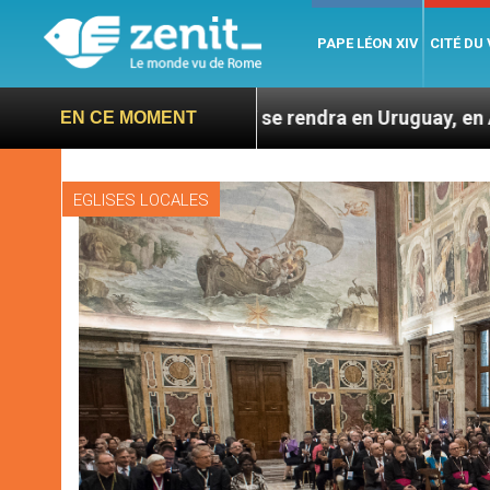
PAPE LÉON XIV
CITÉ DU
Léon XIV se rendra en Uruguay, en Argentine et au Péro
EN CE MOMENT
EGLISES LOCALES