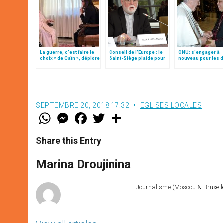
La guerre, c’est faire le
Conseil de l'Europe : le
ONU: s'engager à
choix « de Caïn », déplore
Saint-Siège plaide pour
nouveau pour les d
le pape François
"une affirmation ferme du
de l’homme, par M
droit à la liberté
Auza (traduction
religieuse"
complète)
SEPTEMBRE 20, 2018 17:32
EGLISES LOCALES
W
M
F
T
S
h
e
a
w
h
a
s
c
i
a
t
s
e
t
r
Share this Entry
s
e
b
t
e
A
n
o
e
p
g
o
r
Marina Droujinina
p
e
k
r
Journalisme (Moscou & Bruxelles