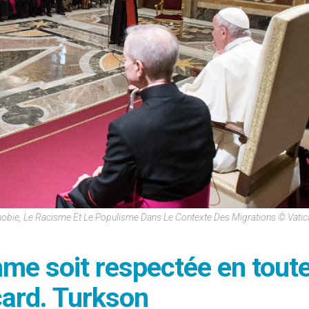
obie, Le Racisme Et Le Populisme Dans Le Contexte Des Migrations © Vati
mme soit respectée en tout
card. Turkson