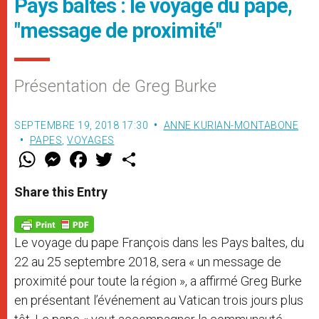
Pays baltes : le voyage du pape,
"message de proximité"
Présentation de Greg Burke
SEPTEMBRE 19, 2018 17:30
ANNE KURIAN-MONTABONE
PAPES
,
VOYAGES
W
M
F
T
S
h
e
a
w
h
a
s
c
i
a
t
s
e
t
r
Share this Entry
s
e
b
t
e
A
n
o
e
p
g
o
r
p
e
k
Le voyage du pape François dans les Pays baltes, du
r
22 au 25 septembre 2018, sera « un message de
proximité pour toute la région », a affirmé Greg Burke
en présentant l’événement au Vatican trois jours plus