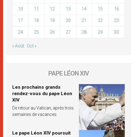
10
11
12
13
14
15
16
17
18
19
20
21
22
23
24
25
26
27
28
29
30
« Août
Oct »
PAPE LÉON XIV
Les prochains grands
rendez-vous du pape Léon
XIV
De retour au Vatican, après trois
semaines de vacances
Le pape Léon XIV poursuit