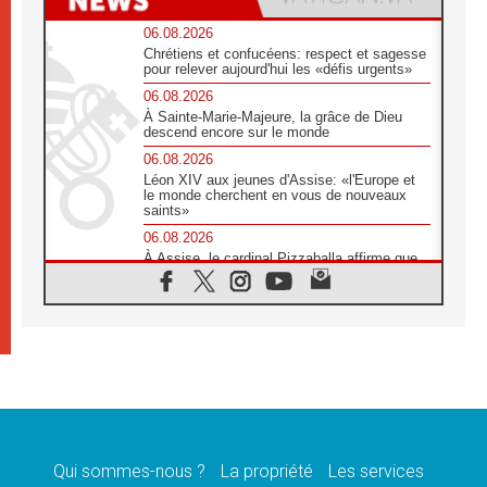
06.08.2026
Chrétiens et confucéens: respect et sagesse
pour relever aujourd'hui les «défis urgents»
06.08.2026
À Sainte-Marie-Majeure, la grâce de Dieu
descend encore sur le monde
06.08.2026
Léon XIV aux jeunes d'Assise: «l'Europe et
le monde cherchent en vous de nouveaux
saints»
06.08.2026
À Assise, le cardinal Pizzaballa affirme que
«les chrétiens veulent la paix»
06.08.2026
Au Mexique, le cardinal Parolin invite à être
aux côtés des marginalisées
06.08.2026
À Assise, le Pape invite les jeunes à
«construire la civilisation de l'amour»
05.08.2026
La visite du Pape en Argentine portera «un
message de paix et de dignité humaine»
Qui sommes-nous ?
La propriété
Les services