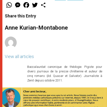
W
M
F
T
S
h
e
a
w
h
a
s
c
i
a
t
s
e
t
r
Share this Entry
s
e
b
t
e
A
n
o
e
p
g
o
r
Anne Kurian-Montabone
p
e
k
r
View all articles
Baccalauréat canonique de théologie. Pigiste pour
divers journaux de la presse chrétienne et auteur de
cinq romans (éd. Quasar et Salvator). Journaliste à
Zenit depuis octobre 2011.