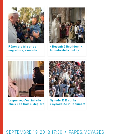
Répondre à la crise
« Revenir à Bethléem! »:
migratoire, avec « le
homélie de la nuit de
style de l’humanité »!
Noël (texte complet)
(texte complet)
La guerre, c’est faire le
Synode 2023 sur la
choix « de Caïn », déplore
« synodalité »: Document
le pape François
préparatoire (texte
complet)
SEPTEMBRE 19, 2018 17:30
PAPES
,
VOYAGES