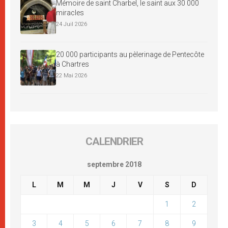
Mémoire de saint Charbel, le saint aux 30 000
miracles
24 Juil 2026
20 000 participants au pèlerinage de Pentecôte
à Chartres
22 Mai 2026
CALENDRIER
septembre 2018
L
M
M
J
V
S
D
1
2
3
4
5
6
7
8
9