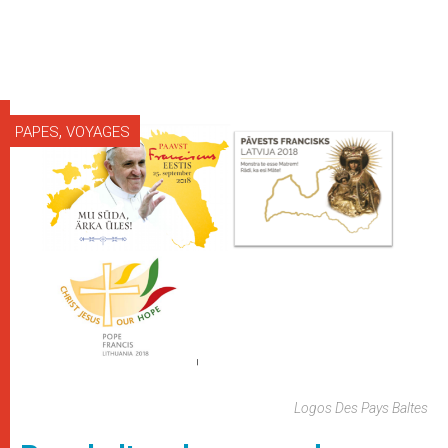
,
PAPES
VOYAGES
Logos Des Pays Baltes