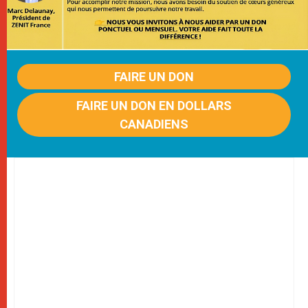
FAIRE UN DON
FAIRE UN DON EN DOLLARS
CANADIENS