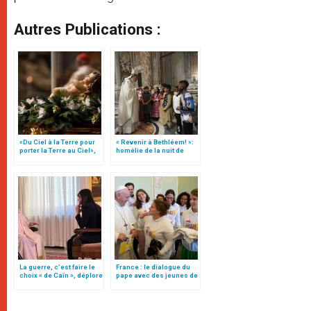
Autres Publications :
«Du Ciel à la Terre pour
« Revenir à Bethléem! »:
porter la Terre au Ciel»,
homélie de la nuit de
par Mgr Francesco Follo
Noël (texte complet)
La guerre, c’est faire le
France : le dialogue du
choix « de Caïn », déplore
pape avec des jeunes de
le pape François
Grenoble