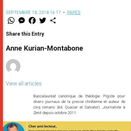
SEPTEMBRE 18, 2018 16:17
PAPES
W
M
F
T
S
h
e
a
w
h
a
s
c
i
a
t
s
e
t
r
Share this Entry
s
e
b
t
e
A
n
o
e
p
g
o
r
Anne Kurian-Montabone
p
e
k
r
View all articles
Baccalauréat canonique de théologie. Pigiste pour
divers journaux de la presse chrétienne et auteur de
cinq romans (éd. Quasar et Salvator). Journaliste à
Zenit depuis octobre 2011.