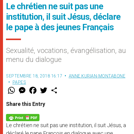
Le chrétien ne suit pas une
institution, il suit Jésus, déclare
le pape à des jeunes Français
Sexualité, vocations, évangélisation, au
menu du dialogue
SEPTEMBRE 18, 2018 16:17
ANNE KURIAN-MONTABONE
PAPES
W
M
F
T
S
h
e
a
w
h
a
s
c
i
a
t
s
e
t
r
Share this Entry
s
e
b
t
e
A
n
o
e
p
g
o
r
p
e
k
Le chrétien ne suit pas une institution, il suit Jésus, a
r
déclaré le pape François en dialogue avec une