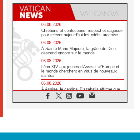
06.08.2026
Chrétiens et confucéens: respect et sagesse
pour relever aujourd'hui les «défis urgents»
06.08.2026
À Sainte-Marie-Majeure, la grâce de Dieu
descend encore sur le monde
06.08.2026
Léon XIV aux jeunes d'Assise: «l'Europe et
le monde cherchent en vous de nouveaux
saints»
06.08.2026
À Assise, le cardinal Pizzaballa affirme que
«les chrétiens veulent la paix»
06.08.2026
Au Mexique, le cardinal Parolin invite à être
aux côtés des marginalisées
06.08.2026
À Assise, le Pape invite les jeunes à
«construire la civilisation de l'amour»
05.08.2026