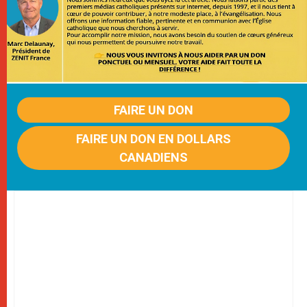
FAIRE UN DON
FAIRE UN DON EN DOLLARS
CANADIENS