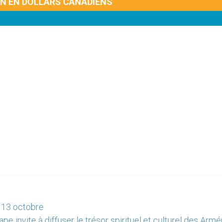
ON EN DOLLARS CANADIENS
 13 octobre
ape invite à diffuser le trésor spirituel et culturel des Arm