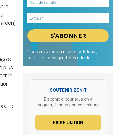
r la
la
pardon)
Nous envoyons la newsletter le lundi,
mardi, mercredi, jeudi et vendredi
nçois
s plus
par le
tion
SOUTENIR ZENIT
Disponible pour tous en 4
langues, financé par les lecteurs.
pour le
FAIRE UN DON