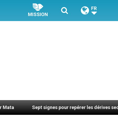
FR
MISSION
Sept signes pour repérer les dérives sectaires du coac