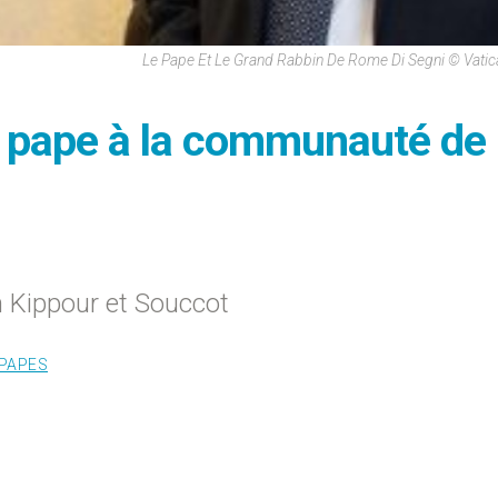
Le Pape Et Le Grand Rabbin De Rome Di Segni © Vati
u pape à la communauté de
 Kippour et Souccot
PAPES