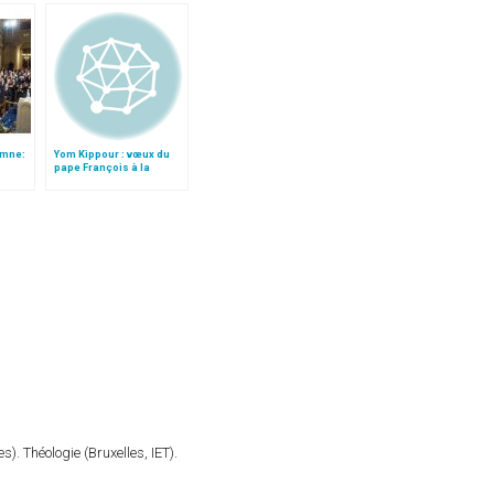
omne:
Yom Kippour : vœux du
pape François à la
communauté juive
). Théologie (Bruxelles, IET).