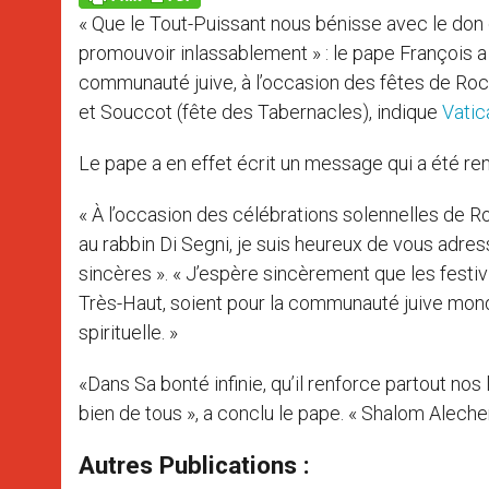
p
e
k
« Que le Tout-Puissant nous bénisse avec le don 
r
promouvoir inlassablement » : le pape François a 
communauté juive, à l’occasion des fêtes de Roch
et Souccot (fête des Tabernacles), indique
Vati
Le pape a en effet écrit un message qui a été re
« À l’occasion des célébrations solennelles de R
au rabbin Di Segni, je suis heureux de vous adre
sincères ». « J’espère sincèrement que les festivi
Très-Haut, soient pour la communauté juive mon
spirituelle. »
«Dans Sa bonté infinie, qu’il renforce partout nos 
bien de tous », a conclu le pape. « Shalom Alech
Autres Publications :