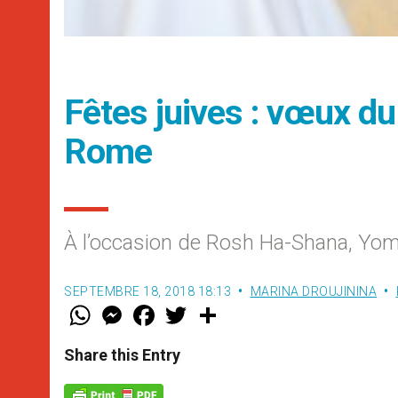
Fêtes juives : vœux d
Rome
À l’occasion de Rosh Ha-Shana, Yom
SEPTEMBRE 18, 2018 18:13
MARINA DROUJININA
W
M
F
T
S
h
e
a
w
h
a
s
c
i
a
t
s
e
t
r
Share this Entry
s
e
b
t
e
A
n
o
e
p
g
o
r