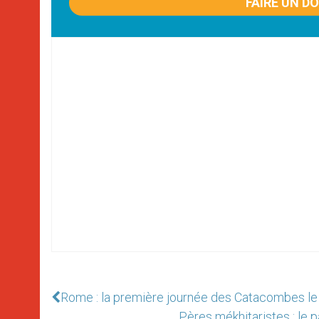
FAIRE UN D
Rome : la première journée des Catacombes le
Pères mékhitaristes : le p