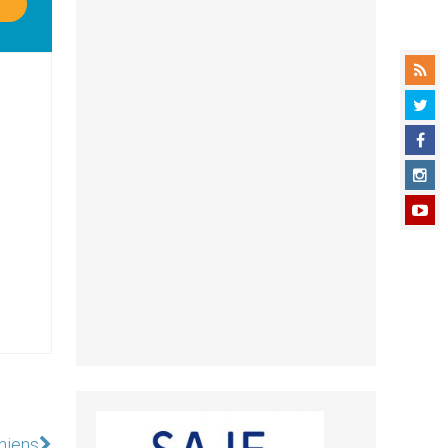
éniens