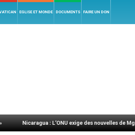
 VATICAN
EGLISE ET MONDE
DOCUMENTS
FAIRE UN DON
agua : L’ONU exige des nouvelles de Mgr Mata