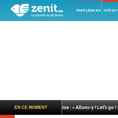
PAPE LÉON XIV
CITÉ DU
u pape à Assise : « Allons-y ! Let’s go ! »
Nicar
EN CE MOMENT