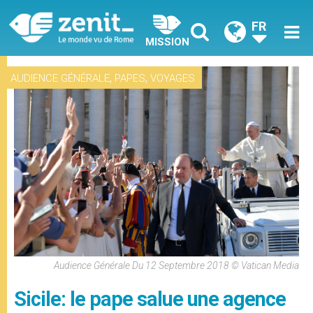
FR
MISSION
,
,
AUDIENCE GÉNÉRALE
PAPES
VOYAGES
Audience Générale Du 12 Septembre 2018 © Vatican Media
Sicile: le pape salue une agence