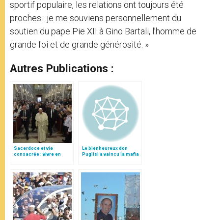
sportif populaire, les relations ont toujours été
proches : je me souviens personnellement du
soutien du pape Pie XII à Gino Bartali, l’homme de
grande foi et de grande générosité. »
Autres Publications :
Sacerdoce et vie
Le bienheureux don
consacrée : vivre en
Puglisi a vaincu la mafia
accord avec
l’eucharistie, le pardon
et l’Evangile (traduction
complète)