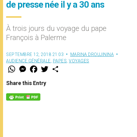
de presse née il y a 30 ans
À trois jours du voyage du pape
François à Palerme
SEPTEMBRE 12, 2018 21:03
MARINA DROUJININA
AUDIENCE GÉNÉRALE
,
PAPES
,
VOYAGES
W
M
F
T
S
h
e
a
w
h
a
s
c
i
a
t
s
e
t
r
Share this Entry
s
e
b
t
e
A
n
o
e
p
g
o
r
p
e
k
r