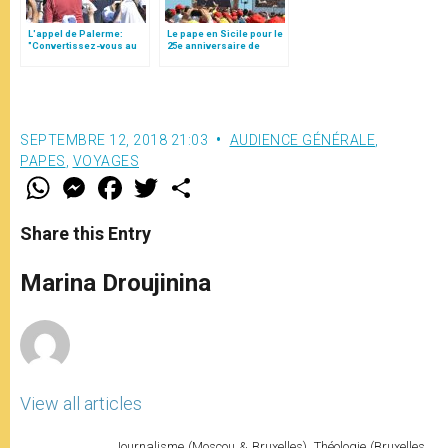
L'appel de Palerme:
Le pape en Sicile pour le
"Convertissez-vous au
25e anniversaire de
vrai Dieu de Jésus
l'assassinat du Bx Pino
Christ, chers frères et
Puglisi
soeurs!" (traduction
complète)
SEPTEMBRE 12, 2018 21:03
AUDIENCE GÉNÉRALE
,
PAPES
,
VOYAGES
W
M
F
T
S
h
e
a
w
h
a
s
c
i
a
t
s
e
t
r
Share this Entry
s
e
b
t
e
A
n
o
e
p
g
o
r
Marina Droujinina
p
e
k
r
View all articles
Journalisme (Moscou & Bruxelles). Théologie (Bruxelles,