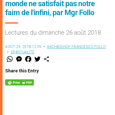
monde ne satisfait pas notre
faim de l'infini, par Mgr Follo
Lectures du dimanche 26 août 2018
AOÛT 24, 2018 12:09
ARCHBISHOP FRANCESCO FOLLO
SPIRITUALITÉ
W
M
F
T
S
h
e
a
w
h
a
s
c
i
a
t
s
e
t
r
Share this Entry
s
e
b
t
e
A
n
o
e
p
g
o
r
p
e
k
r