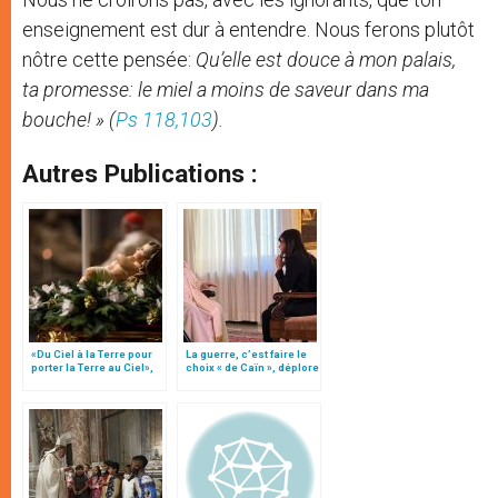
enseignement est dur à entendre. Nous ferons plutôt
nôtre cette pensée:
Qu’elle est douce à mon palais,
ta promesse: le miel a moins de saveur dans ma
bouche! »
(
Ps 118,103
).
Autres Publications :
«Du Ciel à la Terre pour
La guerre, c’est faire le
porter la Terre au Ciel»,
choix « de Caïn », déplore
par Mgr Francesco Follo
le pape François