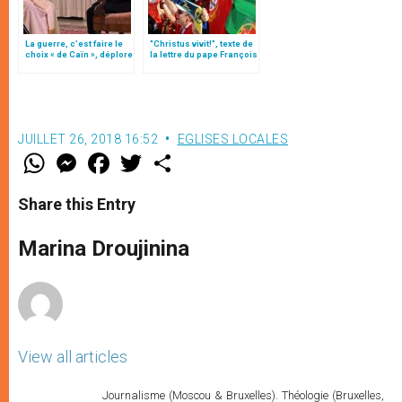
La guerre, c’est faire le
"Christus vivit!", texte de
choix « de Caïn », déplore
la lettre du pape François
le pape François
aux jeunes du monde
JUILLET 26, 2018 16:52
EGLISES LOCALES
W
M
F
T
S
h
e
a
w
h
a
s
c
i
a
t
s
e
t
r
Share this Entry
s
e
b
t
e
A
n
o
e
p
g
o
r
Marina Droujinina
p
e
k
r
View all articles
Journalisme (Moscou & Bruxelles). Théologie (Bruxelles,