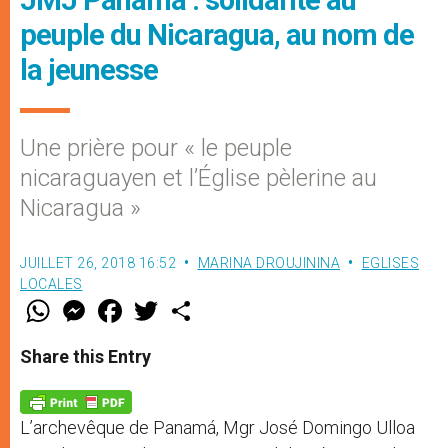
peuple du Nicaragua, au nom de
la jeunesse
Une prière pour « le peuple
nicaraguayen et l’Église pèlerine au
Nicaragua »
JUILLET 26, 2018 16:52
MARINA DROUJININA
EGLISES
LOCALES
W
M
F
T
S
h
e
a
w
h
a
s
c
i
a
t
s
e
t
r
Share this Entry
s
e
b
t
e
A
n
o
e
p
g
o
r
p
e
k
L’archevêque de Panamá, Mgr José Domingo Ulloa
r