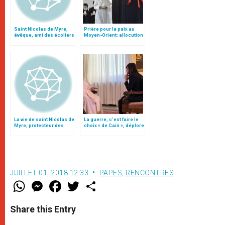
Saint Nicolas de Myre,
Prière pour la paix au
évêque, ami des écoliers
Moyen-Orient: allocution
du pape François à Bari
(texte complet)
La vie de saint Nicolas de
La guerre, c’est faire le
Myre, protecteur des
choix « de Caïn », déplore
enfants
le pape François
JUILLET 01, 2018 12:33
PAPES
,
RENCONTRES
W
M
F
T
S
h
e
a
w
h
a
s
c
i
a
t
s
e
t
r
Share this Entry
s
e
b
t
e
A
n
o
e