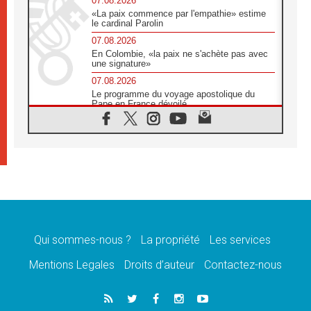
07.08.2026
«La paix commence par l'empathie» estime
le cardinal Parolin
07.08.2026
En Colombie, «la paix ne s'achète pas avec
une signature»
07.08.2026
Le programme du voyage apostolique du
Pape en France dévoilé
07.08.2026
1ère Conférence continentale sur l'éducation
catholique en Afrique
07.08.2026
Un logo symbolique pour la venue du Pape
en France
07.08.2026
Cardinal Rossi: «La venue du Pape Léon en
Argentine est un hommage à François»
Qui sommes-nous ?
La propriété
Les services
07.08.2026
Hiroshima et Nagasaki, 81 ans après,
Mentions Legales
Droits d’auteur
Contactez-nous
lancement des «dix jours de prière pour la
paix»
06.08.2026
Préparatifs des JMJ 2027 à Séoul: «c'est