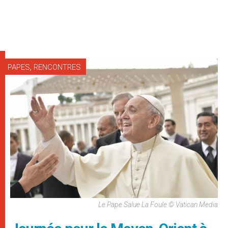
,
PAPES
RENCONTRES
Le Pape Salue La Foule © Vatican Media