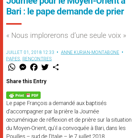
Journée pour le Moyen-Orient à
Bari : le pape demande de prier
« Nous implorerons d’une seule voix »
JUILLET 01, 2018 12:33
ANNE KURIAN-MONTABONE
PAPES
,
RENCONTRES
W
M
F
T
S
h
e
a
w
h
a
s
c
i
a
t
s
e
t
r
Share this Entry
s
e
b
t
e
A
n
o
e
p
g
o
r
p
e
k
Le pape François a demandé aux baptisés
r
d’accompagner par la prière la Journée
œcuménique de réflexion et de prière sur la situation
du Moyen-Orient, qu’il a convoquée à Bari, dans les
Pouilles – sud de l’Italie – le 7 juillet 2018.