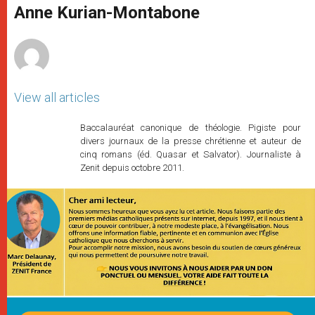
p
g
o
r
Anne Kurian-Montabone
p
e
k
r
View all articles
Baccalauréat canonique de théologie. Pigiste pour
divers journaux de la presse chrétienne et auteur de
cinq romans (éd. Quasar et Salvator). Journaliste à
Zenit depuis octobre 2011.