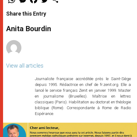
h
e
a
w
h
a
s
c
i
a
t
s
e
t
r
Share this Entry
s
e
b
t
e
A
n
o
e
p
g
o
r
Anita Bourdin
p
e
k
r
View all articles
Journaliste française accréditée près le Saint-Siège
depuis 1995. Rédactrice en chef de fr.zenit.org. Elle a
lancé le service français Zenit en janvier 1999. Master
en journalisme (Bruxelles). Maîtrise en lettres
classiques (Paris). Habilitation au doctorat en théologie
biblique (Rome). Correspondante à Rome de Radio
Espérance.