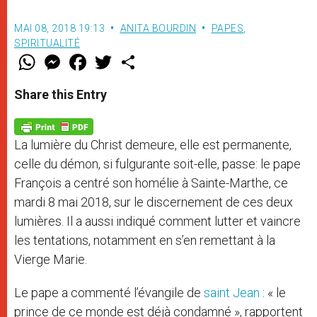
MAI 08, 2018 19:13
ANITA BOURDIN
PAPES
,
SPIRITUALITÉ
W
M
F
T
S
h
e
a
w
h
a
s
c
i
a
t
s
e
t
r
Share this Entry
s
e
b
t
e
A
n
o
e
p
g
o
r
p
e
k
La lumière du Christ demeure, elle est permanente,
r
celle du démon, si fulgurante soit-elle, passe: le pape
François a centré son homélie à Sainte-Marthe, ce
mardi 8 mai 2018, sur le discernement de ces deux
lumières. Il a aussi indiqué comment lutter et vaincre
les tentations, notamment en s’en remettant à la
Vierge Marie.
Le pape a commenté l’évangile de
saint Jean
: « le
prince de ce monde est déjà condamné », rapportent