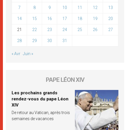
7
8
9
10
11
12
13
14
15
16
17
18
19
20
21
22
23
24
25
26
27
28
29
30
31
« Avr
Juin »
PAPE LÉON XIV
Les prochains grands
rendez-vous du pape Léon
XIV
De retour au Vatican, après trois
semaines de vacances