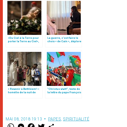
«Du Ciel à la Terre pour
La guerre, c’est faire le
porter la Terre au Ciel»,
choix « de Caïn », déplore
par Mgr Francesco Follo
le pape François
« Revenir à Bethléem! »:
"Christus vivit!", texte de
homélie de la nuit de
la lettre du pape François
Noël (texte complet)
aux jeunes du monde
MAI 08, 2018 19:13
PAPES
,
SPIRITUALITÉ
W
M
F
T
S