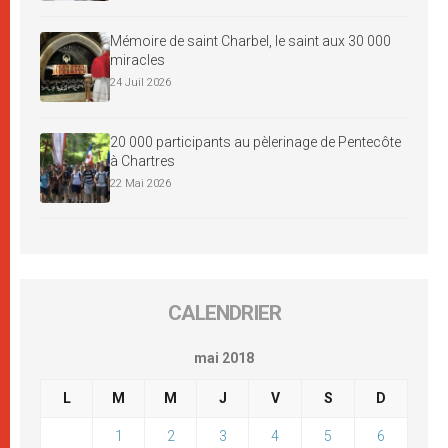
Mémoire de saint Charbel, le saint aux 30 000
miracles
24 Juil 2026
20 000 participants au pèlerinage de Pentecôte
à Chartres
22 Mai 2026
CALENDRIER
mai 2018
L
M
M
J
V
S
D
1
2
3
4
5
6