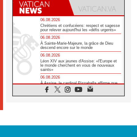
06.08.2026
Chrétiens et confucéens: respect et sagesse
pour relever aujourd'hui les «défis urgents»
06.08.2026
À Sainte-Marie-Majeure, la grâce de Dieu
descend encore sur le monde
06.08.2026
Léon XIV aux jeunes d'Assise: «l'Europe et
le monde cherchent en vous de nouveaux
saints»
06.08.2026
À Assise, le cardinal Pizzaballa affirme que
«les chrétiens veulent la paix»
06.08.2026
Au Mexique, le cardinal Parolin invite à être
aux côtés des marginalisées
06.08.2026
À Assise, le Pape invite les jeunes à
«construire la civilisation de l'amour»
05.08.2026
La visite du Pape en Argentine portera «un