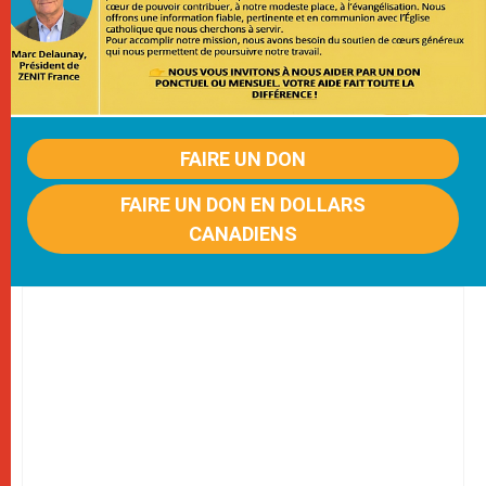
FAIRE UN DON
FAIRE UN DON EN DOLLARS
CANADIENS