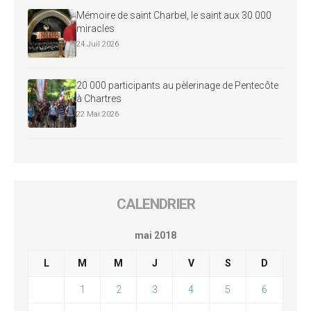
Mémoire de saint Charbel, le saint aux 30 000
miracles
24 Juil 2026
20 000 participants au pèlerinage de Pentecôte
à Chartres
22 Mai 2026
CALENDRIER
mai 2018
L
M
M
J
V
S
D
1
2
3
4
5
6