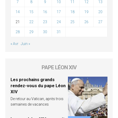
7
8
9
10
11
12
13
14
15
16
17
18
19
20
21
22
23
24
25
26
27
28
29
30
31
« Avr
Juin »
PAPE LÉON XIV
Les prochains grands
rendez-vous du pape Léon
XIV
De retour au Vatican, après trois
semaines de vacances