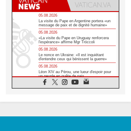
05.08.2026
La visite du Pape en Argentine portera «un
message de paix et de dignité humaine»
05.08.2026
«La visite du Pape en Uruguay renforcera
l'espérance» affirme Mgr Tróccoli
05.08.2026
Le nonce en Ukraine: «Il est inquiétant
d'entendre ceux qui bénissent la guerre»
05.08.2026
Léon XIV au Pérou, une lueur d'espoir pour
un peuple en quête de paix
05.08.2026
SCEAM: L'Église en Afrique vers
l'Assemblée ecclésiale de 2028 depuis
Addis-Abeba
05.08.2026
Le Pape exprime ses condoléances suite au
décès du cardinal Júlio Langa
05.08.2026
Le Pape attendu en novembre en Uruguay,
en Argentine et au Pérou