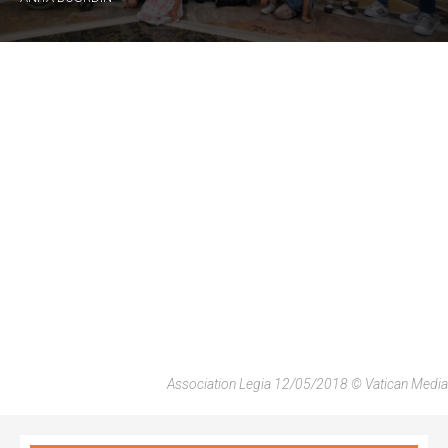
Association Legia 12/05/2018 © Vatican Media