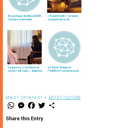
Encyclique de Benoît XVI :
« Fratelli tutti »: le texte
Caritas in veritate
complet de la 3e
encyclique du pape
François
La guerre, c’est faire le
Le Saint-Siège et
choix « de Caïn », déplore
l'UNESCO construisent
le pape François
ensemble la paix
MAI 07, 2018 14:07
ART ET CULTURE
W
M
F
T
S
h
e
a
w
h
a
s
c
i
a
t
s
e
t
r
Share this Entry
s
e
b
t
e
A
n
o
e