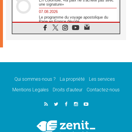
En Colombie, «la paix ne s'achète pas avec
une signature»
07.08.2026
Le programme du voyage apostolique du
Pape en France dévoilé
07.08.2026
1ère Conférence continentale sur l'éducation
catholique en Afrique
07.08.2026
Un logo symbolique pour la venue du Pape
en France
07.08.2026
Cardinal Rossi: «La venue du Pape Léon en
Argentine est un hommage à François»
Qui sommes-nous ?
La propriété
Les services
07.08.2026
Hiroshima et Nagasaki, 81 ans après,
Mentions Legales
Droits d’auteur
Contactez-nous
lancement des «dix jours de prière pour la
paix»
06.08.2026
Préparatifs des JMJ 2027 à Séoul: «c'est
passionnant et l'impatience est immense!»
06.08.2026
Chrétiens et confucéens: respect et sagesse
pour relever les «défis urgents»