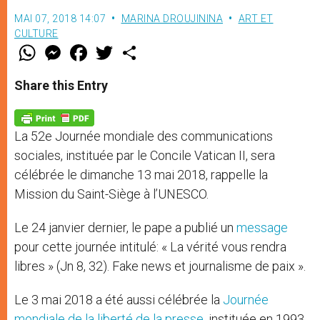
MAI 07, 2018 14:07
MARINA DROUJININA
ART ET
CULTURE
W
M
F
T
S
h
e
a
w
h
a
s
c
i
a
t
s
e
t
r
Share this Entry
s
e
b
t
e
A
n
o
e
p
g
o
r
p
e
k
La 52e Journée mondiale des communications
r
sociales, instituée par le Concile Vatican II, sera
célébrée le dimanche 13 mai 2018, rappelle la
Mission du Saint-Siège à l’UNESCO.
Le 24 janvier dernier, le pape a publié un
message
pour cette journée intitulé: « La vérité vous rendra
libres » (Jn 8, 32). Fake news et journalisme de paix ».
Le 3 mai 2018 a été aussi célébrée la
Journée
mondiale de la liberté de la presse
, instituée en 1993