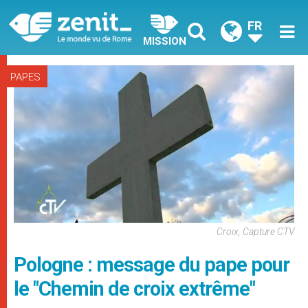
FR
MISSION
PAPES
Croix, Capture CTV
Pologne : message du pape pour
le "Chemin de croix extrême"