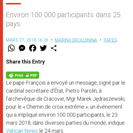
Environ 100 000 participants dans 25
pays
MARS 27, 2018 16:26
MARINA DROUJININA
PAPES
W
M
F
T
S
h
e
a
w
h
a
s
c
i
a
t
s
e
t
r
Share this Entry
s
e
b
t
e
A
n
o
e
p
g
o
r
p
e
k
Le pape François a envoyé un message, signé par le
r
cardinal secrétaire d’État, Pietro Parolin, à
l’archevêque de Cracovie, Mgr Marek Jędraszewski,
pour le « Chemin de croix extrême », un événement
qui a impliqué environ 100 000 participants, le 23
mars 2018, dans diverses parties du monde, indique
Vatican News
le 24 mars.