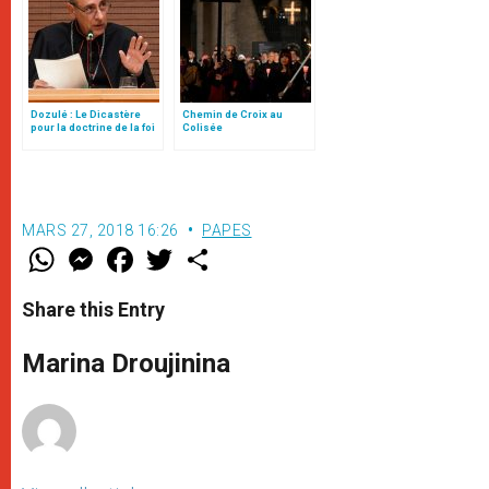
Dozulé : Le Dicastère
Chemin de Croix au
pour la doctrine de la foi
Colisée
se prononce
MARS 27, 2018 16:26
PAPES
W
M
F
T
S
h
e
a
w
h
a
s
c
i
a
t
s
e
t
r
Share this Entry
s
e
b
t
e
A
n
o
e
p
g
o
r
Marina Droujinina
p
e
k
r