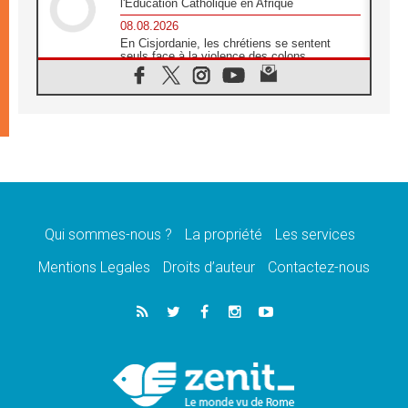
l'Éducation Catholique en Afrique
08.08.2026
En Cisjordanie, les chrétiens se sentent
seuls face à la violence des colons
08.08.2026
Léon XIV au sanctuaire de Notre Dame du
Bon Conseil à Genazzano en septembre
08.08.2026
Léon XIV: Sainte Agathe aide à contempler
la victoire de l'amour sur la mort
08.08.2026
«Relancer l'empathie», le projet Triennal d'art
des Universités catholiques
Qui sommes-nous ?
La propriété
Les services
08.08.2026
Signis 2026, donner la parole aux religieuses
Mentions Legales
Droits d’auteur
Contactez-nous
catholiques
08.08.2026
Au Bangladesh, l'Église accompagne les
Dalits sur le chemin de la dignité
07.08.2026
Philippines: le vicariat apostolique de
Calapan devient un diocèse