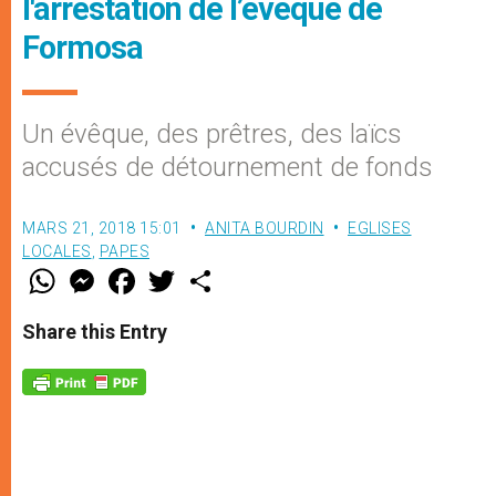
l'arrestation de l’évêque de
Formosa
Un évêque, des prêtres, des laïcs
accusés de détournement de fonds
MARS 21, 2018 15:01
ANITA BOURDIN
EGLISES
LOCALES
,
PAPES
W
M
F
T
S
h
e
a
w
h
a
s
c
i
a
t
s
e
t
r
Share this Entry
s
e
b
t
e
A
n
o
e
p
g
o
r
p
e
k
r