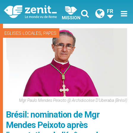
FR
MISSION
,
EGLISES LOCALES
PAPES
Mgr Paulo Mendes Peixoto @ Archidiocèse D'Uberaba (Brésil)
Brésil: nomination de Mgr
Mendes Peixoto après