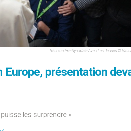
Réunion Pré-Synodale Avec Les Jeunes © Vati
en Europe, présentation dev
e puisse les surprendre »
ES