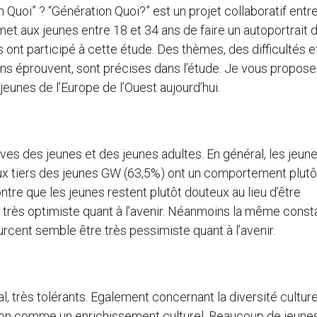
n Quoi” ? “Génération Quoi?” est un projet collaboratif entr
et aux jeunes entre 18 et 34 ans de faire un autoportrait d
s ont participé à cette étude. Des thèmes, des difficultés e
ans éprouvent, sont précises dans l’étude. Je vous propose
unes de l’Europe de l’Ouest aujourd’hui.
es des jeunes et des jeunes adultes. En général, les jeun
deux tiers des jeunes GW (63,5%) ont un comportement plutô
montre que les jeunes restent plutôt douteux au lieu d’être
très optimiste quant à l’avenir. Néanmoins la même const
urcent semble être très pessimiste quant à l’avenir.
, très tolérants. Egalement concernant la diversité culturel
ration comme un enrichissement culturel. Beaucoup de jeunes