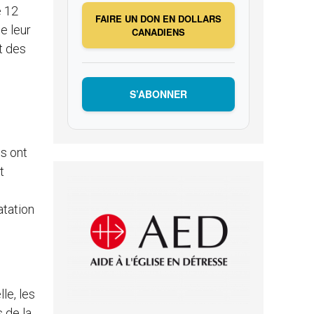
e 12
FAIRE UN DON EN DOLLARS
e leur
CANADIENS
t des
S’ABONNER
es ont
t
atation
le, les
 de la