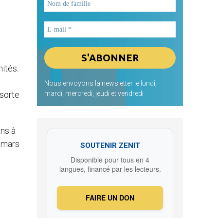
nités.
Nous envoyons la newsletter le lundi,
 sorte
mardi, mercredi, jeudi et vendredi
ens à
9 mars
SOUTENIR ZENIT
Disponible pour tous en 4
langues, financé par les lecteurs.
FAIRE UN DON