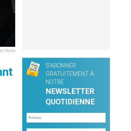
can Media
S'ABONNER
ant
GRATUITEMENT À
NOTRE
NEWSLETTER
QUOTIDIENNE