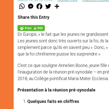
W
M
F
T
S
h
e
a
w
h
a
s
c
i
a
t
s
e
t
r
Share this Entry
s
e
b
t
e
A
n
o
e
p
g
o
r
p
e
k
En Europe, « le fait que les jeunes ne grandissen
r
Les jeunes sont donc très ouverts sur la foi, ils 
simplement parce qu’ils en savent peu ». Donc, « l
que la foi chrétienne puisse les surprendre ».
C’est ce que souligne Annelien Boone, jeune fille
l’inauguration de la réunion pré-synodale – en p
2018, au Collège pontifical Maria Mater Ecclesi
Présentation à la réunion pré-synodale
Quelques faits en chiffres