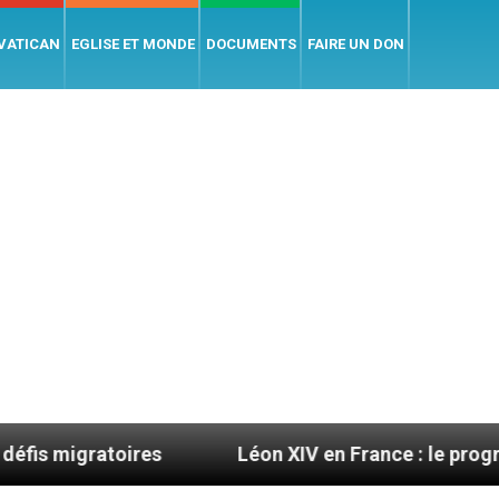
 VATICAN
EGLISE ET MONDE
DOCUMENTS
FAIRE UN DON
res
Léon XIV en France : le programme détaillé 