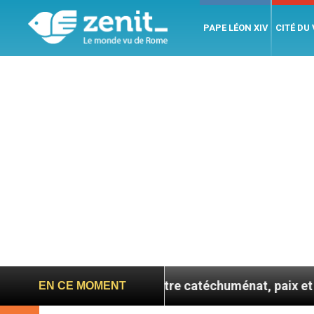
PAPE LÉON XIV
CITÉ DU
 se confie : entre catéchuménat, paix et défis migratoi
EN CE MOMENT