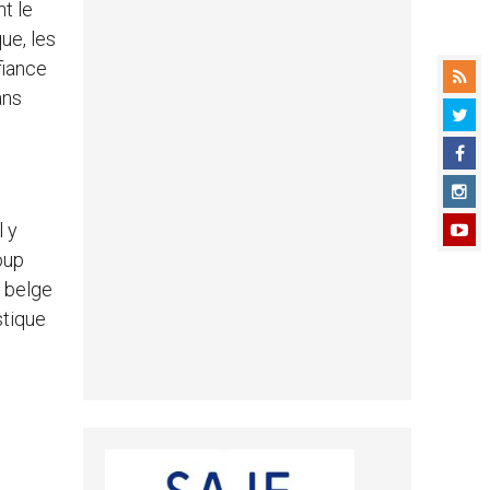
nt le
que, les
fiance
ans
l y
oup
e belge
stique