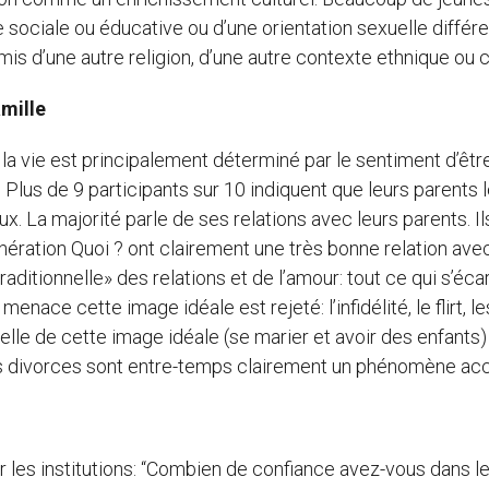
 sociale ou éducative ou d’une orientation sexuelle différe
mis d’une autre religion, d’une autre contexte ethnique ou c
amille
la vie est principalement déterminé par le sentiment d’êtr
le. Plus de 9 participants sur 10 indiquent que leurs parents 
ux. La majorité parle de ses relations avec leurs parents. Il
ation Quoi ? ont clairement une très bonne relation avec
aditionnelle» des relations et de l’amour: tout ce qui s’éca
nace cette image idéale est rejeté: l’infidélité, le flirt, le
nelle de cette image idéale (se marier et avoir des enfants) 
es divorces sont entre-temps clairement un phénomène ac
 les institutions: “Combien de confiance avez-vous dans l