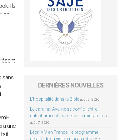
ok. Ils
ation
présent
is sans
DERNIÈRES NOUVELLES
s
t
L’hospitalité dans la Bible
août 8, 2026
Le cardinal Aveline se confie : entre
catéchuménat, paix et défis migratoires
emi-
août 7, 2026
era une
Léon XIV en France : le programme
fait
détaillé de sa visite en septembre – 7