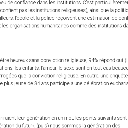
eu de confiance dans les institutions. C’est particulièreme
confient pas les institutions religieuses), ainsi que la politi
ailleurs, l’école et la police reçoivent une estimation de con
t les organisations humanitaires comme des institutions d
être heureux sans conviction religieuse, 94% répond oui. (I
ations, les enfants, l’amour, le sexe sont en tout cas beauc
rrogées que la conviction religieuse. En outre, une enquêt
 plus jeune de 34 ans participe à une célébration euchari
aient leur génération en un mot, les points suivants sont
ration du futur», (puis) nous sommes la génération des