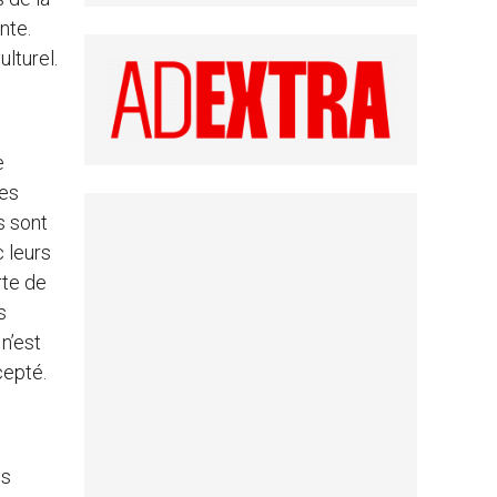
nte.
ulturel.
e
les
s sont
 leurs
rte de
s
n’est
cepté.
es