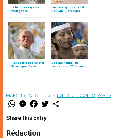
Une lecture croyante :
Les inscriptions de Tal
l’intelligence
Deir Alla (Jordanie)
typologique des deux
Testaments
« Il ne pourra pas exister
Document final du
d’Europe pacifique
synode pour l'Amazonie
sans… »: l’Ukraine, dans
en français: traduction
la vision de Jean-Paul II
non officielle
MARS 15, 2018 14:53
EGLISES LOCALES
,
PAPES
W
M
F
T
S
h
e
a
w
h
a
s
c
i
a
t
s
e
t
r
Share this Entry
s
e
b
t
e
A
n
o
e
p
g
o
r
Rédaction
p
e
k