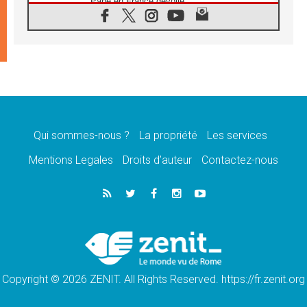
Pape en France dévoilé
07.08.2026
1ère Conférence continentale sur l'éducation
catholique en Afrique
07.08.2026
Un logo symbolique pour la venue du Pape
en France
07.08.2026
Cardinal Rossi: «La venue du Pape Léon en
Argentine est un hommage à François»
Qui sommes-nous ?
La propriété
Les services
07.08.2026
Hiroshima et Nagasaki, 81 ans après,
Mentions Legales
Droits d’auteur
Contactez-nous
lancement des «dix jours de prière pour la
paix»
06.08.2026
Préparatifs des JMJ 2027 à Séoul: «c'est
passionnant et l'impatience est immense!»
06.08.2026
Chrétiens et confucéens: respect et sagesse
pour relever les «défis urgents»
Copyright © 2026 ZENIT. All Rights Reserved. https://fr.zenit.org