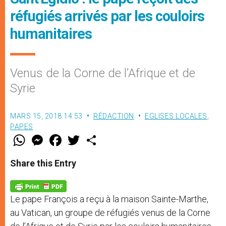
réfugiés arrivés par les couloirs
humanitaires
Venus de la Corne de l’Afrique et de
Syrie
MARS 15, 2018 14:53
RÉDACTION
EGLISES LOCALES
,
PAPES
W
M
F
T
S
h
e
a
w
h
a
s
c
i
a
t
s
e
t
r
Share this Entry
s
e
b
t
e
A
n
o
e
p
g
o
r
p
e
k
Le pape François a reçu à la maison Sainte-Marthe,
r
au Vatican, un groupe de réfugiés venus de la Corne