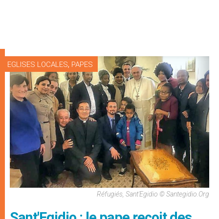
,
EGLISES LOCALES
PAPES
Réfugiés, Sant'Egidio © Santegidio.org
Sant'Egidio : le pape reçoit des