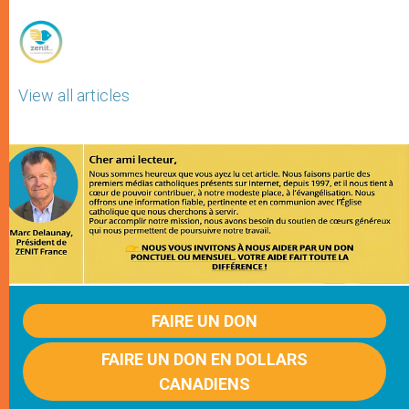
r
View all articles
FAIRE UN DON
FAIRE UN DON EN DOLLARS
CANADIENS