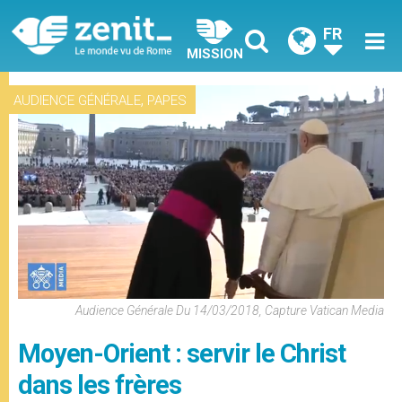
FR
MISSION
,
AUDIENCE GÉNÉRALE
PAPES
Audience Générale Du 14/03/2018, Capture Vatican Media
Moyen-Orient : servir le Christ
dans les frères