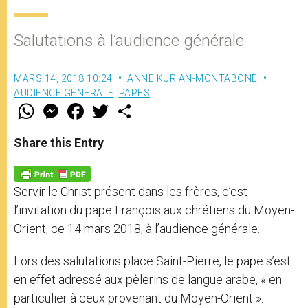
Salutations à l’audience générale
MARS 14, 2018 10:24
ANNE KURIAN-MONTABONE
AUDIENCE GÉNÉRALE
,
PAPES
W
M
F
T
S
h
e
a
w
h
a
s
c
i
a
t
s
e
t
r
Share this Entry
s
e
b
t
e
A
n
o
e
p
g
o
r
p
e
k
Servir le Christ présent dans les frères, c’est
r
l’invitation du pape François aux chrétiens du Moyen-
Orient, ce 14 mars 2018, à l’audience générale.
Lors des salutations place Saint-Pierre, le pape s’est
en effet adressé aux pèlerins de langue arabe, « en
particulier à ceux provenant du Moyen-Orient ».