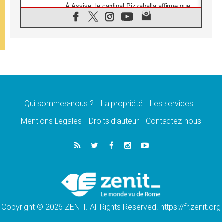
À Assise, le cardinal Pizzaballa affirme que
«les chrétiens veulent la paix»
06.08.2026
Au Mexique, le cardinal Parolin invite à être
aux côtés des marginalisées
06.08.2026
À Assise, le Pape invite les jeunes à
«construire la civilisation de l'amour»
05.08.2026
La visite du Pape en Argentine portera «un
message de paix et de dignité humaine»
Qui sommes-nous ?
La propriété
Les services
05.08.2026
Mentions Legales
Droits d’auteur
Contactez-nous
«La visite du Pape en Uruguay renforcera
l'espérance» affirme Mgr Tróccoli
05.08.2026
Le nonce en Ukraine: «Il est inquiétant
d'entendre ceux qui bénissent la guerre»
05.08.2026
Léon XIV au Pérou, une lueur d'espoir pour
un peuple en quête de paix
Copyright © 2026 ZENIT. All Rights Reserved. https://fr.zenit.org