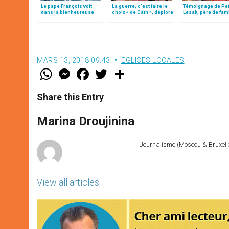
Le pape François voit
La guerre, c’est faire le
Témoignage de Pe
dans la bienheureuse
choix « de Caïn », déplore
Lesak, père de famil
Anna Kolesarova une
le pape François
grandeur de « l’am
Maria Goretti slovaque
chaste »
MARS 13, 2018 09:43
EGLISES LOCALES
W
M
F
T
S
h
e
a
w
h
a
s
c
i
a
t
s
e
t
r
Share this Entry
s
e
b
t
e
A
n
o
e
p
g
o
r
Marina Droujinina
p
e
k
r
Journalisme (Moscou & Bruxelles
View all articles