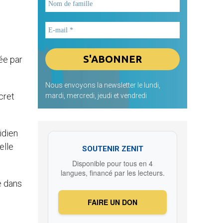
ée par
Nous envoyons la newsletter le lundi,
cret
mardi, mercredi, jeudi et vendredi
idien
elle
SOUTENIR ZENIT
Disponible pour tous en 4
langues, financé par les lecteurs.
e dans
FAIRE UN DON