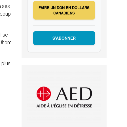
à ses
FAIRE UN DON EN DOLLARS
CANADIENS
n coup
lise
S’ABONNER
d Uhom
 plus