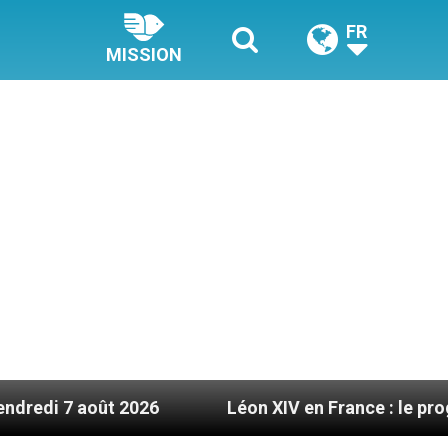
FR
MISSION
2026
Léon XIV en France : le programme détaill