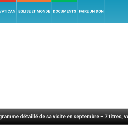
 VATICAN
EGLISE ET MONDE
DOCUMENTS
FAIRE UN DON
 de sa visite en septembre – 7 titres, vendredi 7 août 