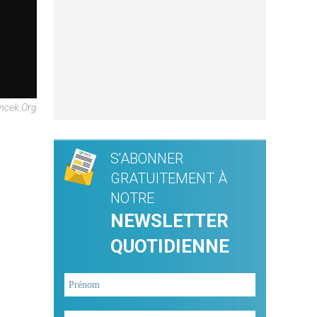
mcek.org
S'ABONNER
GRATUITEMENT À
NOTRE
NEWSLETTER
QUOTIDIENNE