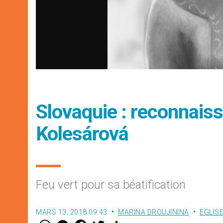
Slovaquie : reconnais
Kolesárová
Feu vert pour sa béatification
MARS 13, 2018 09:43
MARINA DROUJININA
EGLIS
W
M
F
T
S