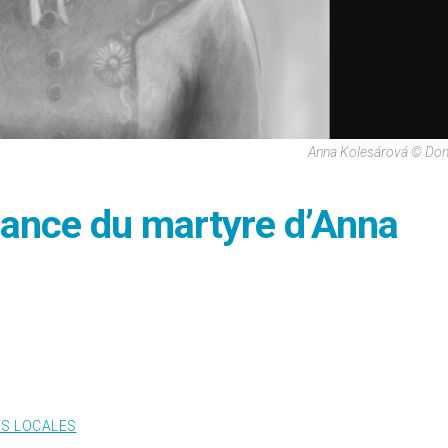
Anna Kolesárová © Do
sance du martyre d’Anna
ES LOCALES