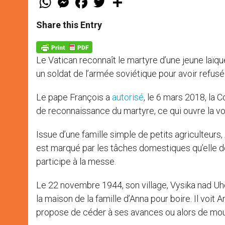
h
e
a
w
h
a
s
c
i
a
t
s
e
t
r
Share this Entry
s
e
b
t
e
A
n
o
e
p
g
o
r
p
e
k
Le Vatican reconnaît le martyre d’une jeune laïq
r
un soldat de l’armée soviétique pour avoir refus
Le pape François a
autorisé
, le 6 mars 2018, la 
de reconnaissance du martyre, ce qui ouvre la voi
Issue d’une famille simple de petits agriculteurs,
est marqué par les tâches domestiques qu’elle doit
participe à la messe.
Le 22 novembre 1944, son village, Vysika nad Uho
la maison de la famille d’Anna pour boire. Il voit A
propose de céder à ses avances ou alors de mour