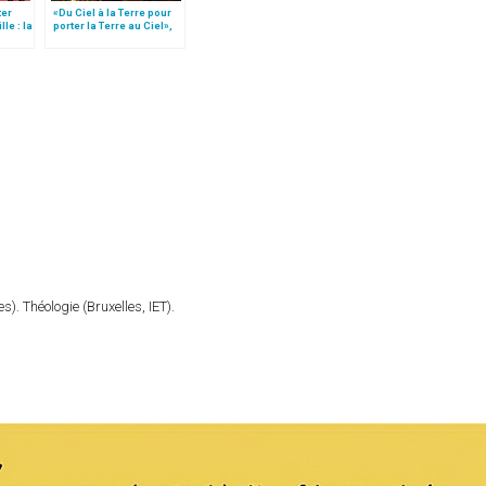
ter
«Du Ciel à la Terre pour
le : la
porter la Terre au Ciel»,
our
par Mgr Francesco Follo
). Théologie (Bruxelles, IET).