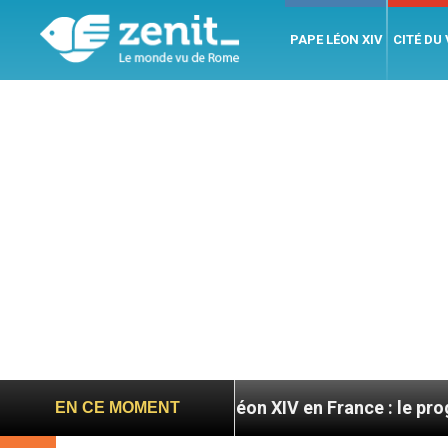
PAPE LÉON XIV
CITÉ DU
ires
Léon XIV en France : le programme détaillé
EN CE MOMENT